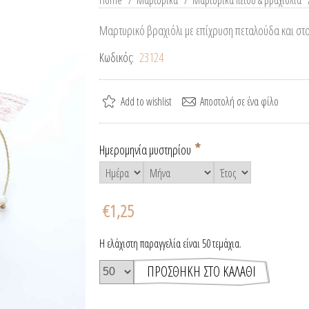
Home
/
Μαρτυρικά
/
Μαρτυρικά πέτου & βραχιόλια
Μαρτυρικό βραχιόλι με επίχρυση πεταλούδα και στ
Κωδικός:
23124
*
Ημερομηνία μυστηρίου
€1,25
Η ελάχιστη παραγγελία είναι 50 τεμάχια.