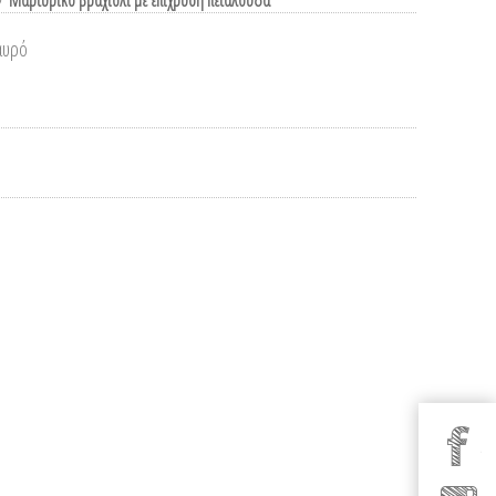
/
Μαρτυρικό βραχιόλι με επίχρυση πεταλούδα
αυρό