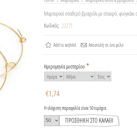
Home
/
Μαρτυρικά
/
Μαρτυρικά πέτου & βραχιόλια
Μαρτυρικό σταθερό βραχιόλι με σταυρό, φιογκάκι α
Κωδικός:
22275
*
Ημερομηνία μυστηρίου
€1,74
Η ελάχιστη παραγγελία είναι 50 τεμάχια.