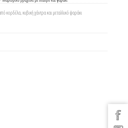
/
Μαρτυρικό βραχιόλι με σταυρό και ψαράκι
πό κορδέλα, κυβική χάντρα και μεταλλικό ψαράκι