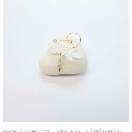
Μαρτυρικό παραμάνα πέτου με επίχρυσο σταυρό, δαντέλα και πέρλα