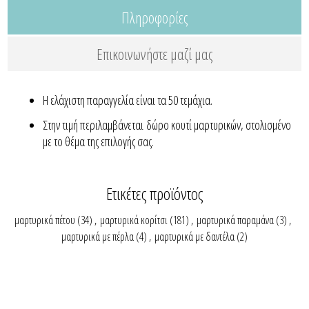
Πληροφορίες
Επικοινωνήστε μαζί μας
Η ελάχιστη παραγγελία είναι τα 50 τεμάχια.
Στην τιμή περιλαμβάνεται δώρο κουτί μαρτυρικών, στολισμένο
με το θέμα της επιλογής σας.
Ετικέτες προϊόντος
μαρτυρικά πέτου
(34)
,
μαρτυρικά κορίτσι
(181)
,
μαρτυρικά παραμάνα
(3)
,
μαρτυρικά με πέρλα
(4)
,
μαρτυρικά με δαντέλα
(2)