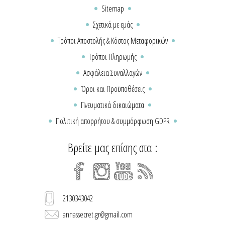
Sitemap
Σχετικά με εμάς
Τρόποι Αποστολής & Κόστος Μεταφορικών
Τρόποι Πληρωμής
Ασφάλεια Συναλλαγών
Όροι και Προϋποθέσεις
Πνευματικά δικαιώματα
Πολιτική απορρήτου & συμμόρφωση GDPR
Βρείτε μας επίσης στα :
2130343042
annassecret.gr@gmail.com