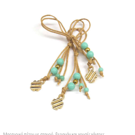
Μαρτυρικό πέτου με σταυρό, βεραμάν και χρυσές χάντρες