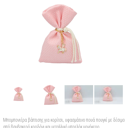
Μπομπονιέρα βάπτισης για κορίτσι, υφασμάτινο πουά πουγκί με δέσιμο
από βαμβακερό κορδόνι και μεταλλικό μπρελόκ μονόκερο