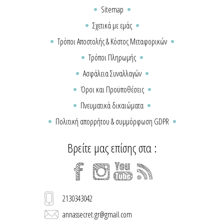
Sitemap
Σχετικά με εμάς
Τρόποι Αποστολής & Κόστος Μεταφορικών
Τρόποι Πληρωμής
Ασφάλεια Συναλλαγών
Όροι και Προϋποθέσεις
Πνευματικά δικαιώματα
Πολιτική απορρήτου & συμμόρφωση GDPR
Βρείτε μας επίσης στα :
2130343042
annassecret.gr@gmail.com