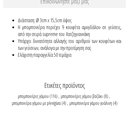
Επικοινωνήστε μαζί μας
Διάσταση: Ø 3cm x 15,5cm ύψος
Η μπομπονιέρα περιέχει 9 κουφέτα αμυγδάλου σε γεύσεις,
από την σειρά supreme του Χατζηγιαννάκη
Yπάρχει δυνατότητα αλλαγής του αριθμού των κουφέτων και
των γεύσεων, ανάλογα με την προτίμηση σας
Ελάχιστη παραγγελία 50 τεμάχια
Ετικέτες προϊόντος
μπομπονιέρες γάμου
(116)
,
μπομπονιέρες γάμου βαζάκι
(8)
,
μπομπονιέρα γάμου με plexiglass
(4)
,
μπομπονιέρα γάμου γυάλινη
(4)