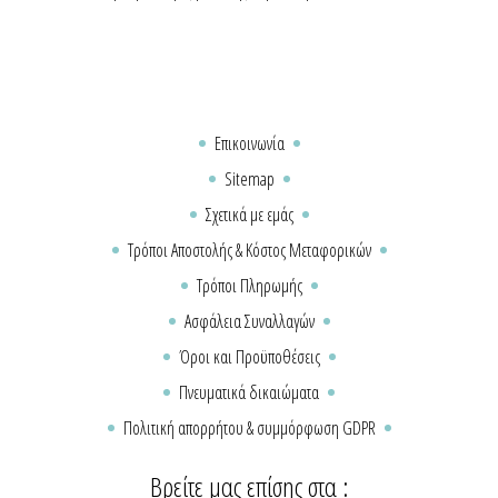
Επικοινωνία
Sitemap
Σχετικά με εμάς
Τρόποι Αποστολής & Κόστος Μεταφορικών
Τρόποι Πληρωμής
Ασφάλεια Συναλλαγών
Όροι και Προϋποθέσεις
Πνευματικά δικαιώματα
Πολιτική απορρήτου & συμμόρφωση GDPR
Βρείτε μας επίσης στα :