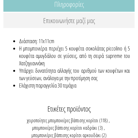
Πληροφορίες
Επικοινωνήστε μαζί μας
Διάσταση: 11x11cm
Η μπομπονιέρα περιέχει 5 κουφέτα σοκολάτας piccolino ή 5
κουφέτα αμυγδάλου σε γεύσεις, από τη σειρά supreme του
Χατζηγιαννάκη
Yπάρχει δυνατότητα αλλαγής του αριθμού των κουφέτων και
των γεύσεων, ανάλογα με την προτίμηση σας
Ελάχιστη παραγγελία 30 τεμάχια
Ετικέτες προϊόντος
χειροποίητες μπομπονιέρες βάπτισης κορίτσι
(118)
,
μπομπονιέρες βάπτισης κορίτσι καδράκι
(3)
,
μπομπονιέρες βάπτισης κορίτσι αρκουδάκι
(2)