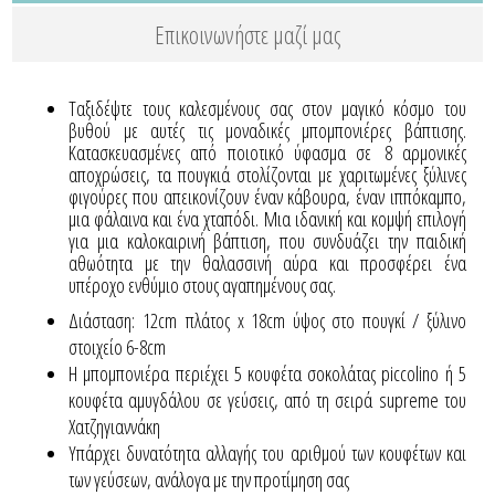
Επικοινωνήστε μαζί μας
Ταξιδέψτε τους καλεσμένους σας στον μαγικό κόσμο του
βυθού με αυτές τις μοναδικές μπομπονιέρες βάπτισης.
Κατασκευασμένες από ποιοτικό ύφασμα σε 8 αρμονικές
αποχρώσεις, τα πουγκιά στολίζονται με χαριτωμένες ξύλινες
φιγούρες που απεικονίζουν έναν κάβουρα, έναν ιππόκαμπο,
μια φάλαινα και ένα χταπόδι. Μια ιδανική και κομψή επιλογή
για μια καλοκαιρινή βάπτιση, που συνδυάζει την παιδική
αθωότητα με την θαλασσινή αύρα και προσφέρει ένα
υπέροχο ενθύμιο στους αγαπημένους σας.
Διάσταση: 12cm πλάτος x 18cm ύψος στο πουγκί / ξύλινο
στοιχείο 6-8cm
Η μπομπονιέρα περιέχει 5 κουφέτα σοκολάτας piccolino ή 5
κουφέτα αμυγδάλου σε γεύσεις, από τη σειρά supreme του
Χατζηγιαννάκη
Yπάρχει δυνατότητα αλλαγής του αριθμού των κουφέτων και
των γεύσεων, ανάλογα με την προτίμηση σας