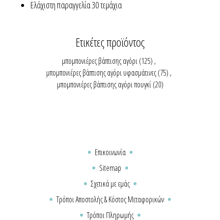
Ελάχιστη παραγγελία 30 τεμάχια
Ετικέτες προϊόντος
μπομπονιέρες βάπτισης αγόρι
(125)
,
μπομπονιέρες βάπτισης αγόρι υφασμάτινες
(75)
,
μπομπονιέρες βάπτισης αγόρι πουγκί
(20)
Επικοινωνία
Sitemap
Σχετικά με εμάς
Τρόποι Αποστολής & Κόστος Μεταφορικών
Τρόποι Πληρωμής