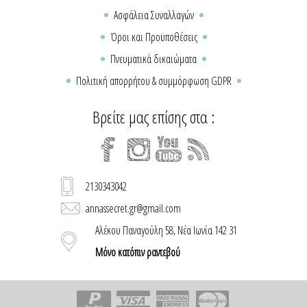
Ασφάλεια Συναλλαγών
Όροι και Προϋποθέσεις
Πνευματικά δικαιώματα
Πολιτική απορρήτου & συμμόρφωση GDPR
Βρείτε μας επίσης στα :
2130343042
annassecret.gr@gmail.com
Αλέκου Παναγούλη 58, Νέα Ιωνία 142 31
Μόνο κατόπιν ραντεβού