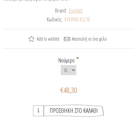
Brand:
Everkid
Κωδικός:
EVERKID Κ323Ε
*
Νούμερο
€48,30