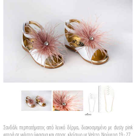
Σανδάλι περπατήματος από λευκό δέρμα, διακοσμημένο με dusty pink
φτερά σε γκλιτερ ύφασμα και στρας, κλείσιμο με Velcro. Νούμερα 19 - 27