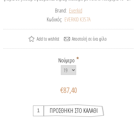
Brand:
Everkid
Κωδικός:
EVERKID Κ357Α
*
Νούμερο
€87,40