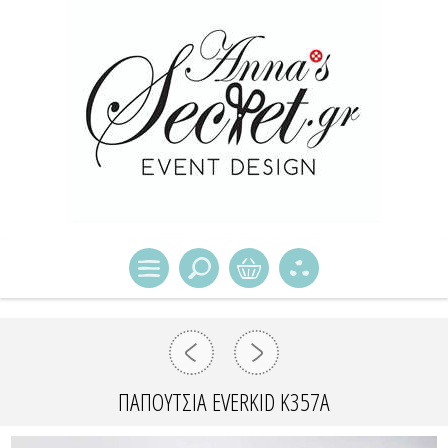
ΠΑΠΟΎΤΣΙΑ EVERKID Κ357Α