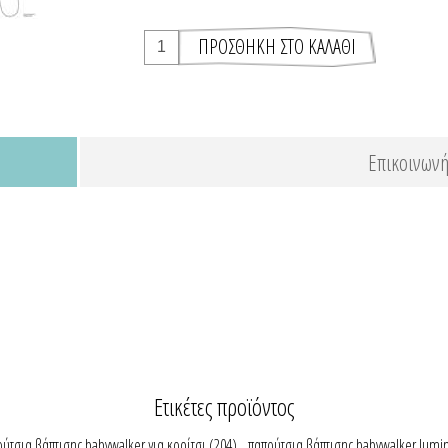
Επικοινωνή
Ετικέτες προϊόντος
ύτσια βάπτισης babywalker για κορίτσι
(204)
,
παπούτσια βάπτισης babywalker lumi