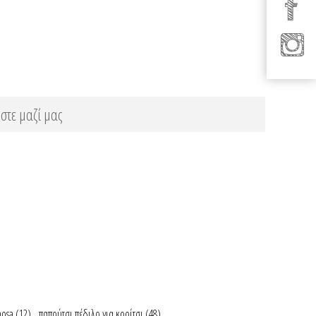
στε μαζί μας
nosa
(12)
,
παπούτσι πέδιλο για κορίτσι
(48)