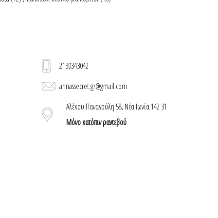
2130343042
annassecret.gr@gmail.com
Αλέκου Παναγούλη 58, Νέα Ιωνία 142 31
Μόνο κατόπιν ραντεβού