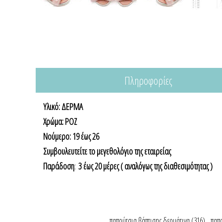
Πληροφορίες
Υλικό: ΔΕΡΜΑ
Χρώμα: ΡΟΖ
Nούμερο: 19 έως 26
Συμβουλευτείτε το μεγεθολόγιο της εταιρείας
Παράδοση
:
3 έως 20 μέρες ( αναλόγως της διαθεσιμότητας )
παπούτσια βάπτισης δερμάτινα
(316)
,
παπο