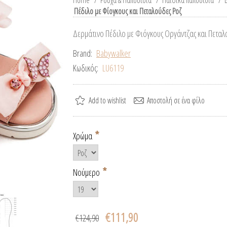
Home
/
Ρούχα & Παπούτσια
/
Παιδικά παπούτσια
/
Πέδιλο με Φίογκους και Πεταλούδες Ροζ
Δερμάτινο Πέδιλο με Φιόγκους Οργάντζας και Πεταλ
Brand:
Babywalker
Κωδικός:
LU6119
*
Χρώμα
*
Νούμερο
€111,90
€124,90