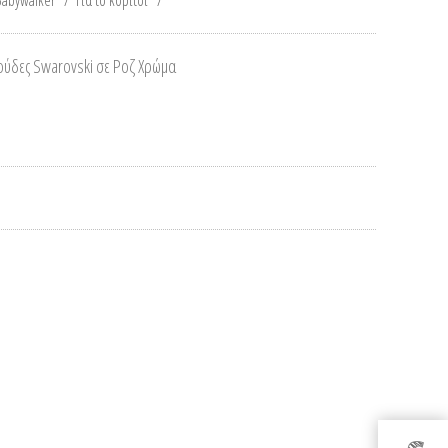
Babywalker
/
Για το κορίτσι
/
ούδες Swarovski σε Ροζ Χρώμα