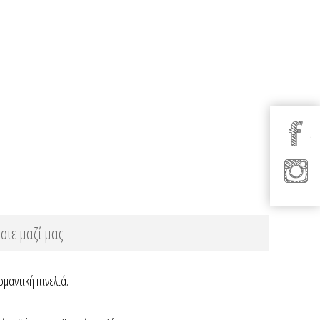
στε μαζί μας
ομαντική πινελιά.