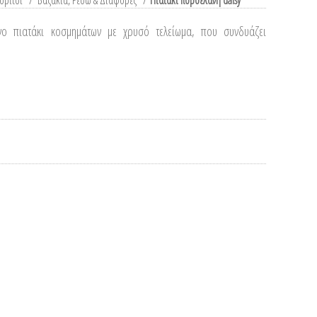
ορίτσι
/
Βαζάκια, Ρεσώ & Διάφορες
/
Πιατάκι πορσελάνη daisy
νο πιατάκι κοσμημάτων με χρυσό τελείωμα, που συνδυάζει