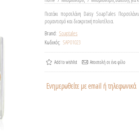
Home
/
Μπομπονιέρες
/
Μπομπονιέρες Βάπτισης για Κ
Πιατάκι πορσελάνη Daisy SoapTales Πορσελάνι
ρομαντισμό και διακριτική πολυτέλεια.
Brand:
Soaptales
Κωδικός:
SAP01023
Ενημερωθείτε με email ή τηλεφωνικά