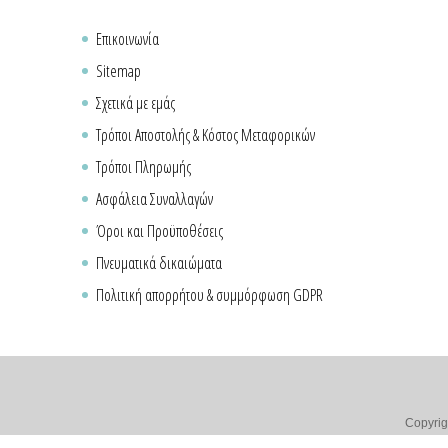
Επικοινωνία
Sitemap
Σχετικά με εμάς
Τρόποι Αποστολής & Κόστος Μεταφορικών
Τρόποι Πληρωμής
Ασφάλεια Συναλλαγών
Όροι και Προϋποθέσεις
Πνευματικά δικαιώματα
Πολιτική απορρήτου & συμμόρφωση GDPR
Copyrig