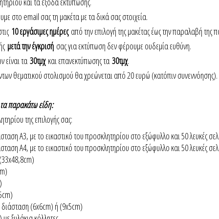
λητηρίου και τα έξοδα εκτύπωσης.
ε στο email σας τη μακέτα με τα δικά σας στοιχεία.
στις
10 εργάσιμες ημέρες
από την επιλογή της μακέτας έως την παραλαβή της 
γής
μετά την έγκρισή
σας για εκτύπωση δεν φέρουμε ουδεμία ευθύνη.
ν είναι τα
30τμχ
και επανεκτύπωσης τα
30τμχ
.
των θεματικού στολισμού θα χρεώνεται από 20 ευρώ (κατόπιν συνεννόησης).
 τα παρακάτω είδη:
ητηρίου της επιλογής σας:
άσταση Α3, με το εικαστικό του προσκλητηρίου στο εξώφυλλο και 50 λευκές σελ
άσταση Α4, με το εικαστικό του προσκλητηρίου στο εξώφυλλο και 50 λευκές σελ
(33x48,8cm)
cm)
)
5cm)
ε διάσταση (6x6cm) ή (9x5cm)
) με ξυλάκια κόλλητες