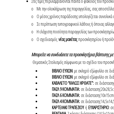
Στις τιμές περιλαμβάνονται πάντα ο φάκελος του προσκ
o Με την ολοκλήρωση της παραγγελίας, σας αποστέλλουμ
o Ο μέσος χρόνος παράδοσης υπολογίζεται συνολικά 
o Σε περίπτωση τυπογραφικού λάθους ή όποιας αλλα
o Η ελάχιστη ποσότητα παραγγελίας των προσκλητηρίω
o Ο σχεδιασμός
νέας μακέτας
προσκλητηρίου ή προϊόν
Μπορείτε να συνδυάσετε τα προσκλητήρια βάπτισης με
Θεματικός Στολισμός σύμφωνα με το σχέδιο του προσκλ
ΒΙΒΛΙΟ ΕΥΧΩΝ
: με σκληρό εξώφυλλο σε δι
ΒΙΒΛΙΟ ΕΥΧΩΝ
: με σκληρό εξώφυλλο σε δι
ΚΑΒΑΛΕΤΟ “ΚΑΛΩΣ ΗΡΘΑΤΕ”:
σε διάσταση
ΠΑΖΛ 9 ΚΟΜΜΑΤΙΑ:
σε διάσταση(20x28,5
ΠΑΖΛ 6 ΚΟΜΜΑΤΙΑ:
σε διάσταση(10x15cm
ΠΑΖΛ 4 ΚΟΜΜΑΤΙΑ:
σε διάσταση(14,5x14,
ΚΑΡΤΕΛΑΚΙ ΤΡΑΠΕΖΙΟΥ
ή
ΕΥΧΑΡΙΣΤΗΡΙΟ
: σ
ΒΕΝΤΑΛΙΑ
: 2 κάρτες διάστασης (14,5x11cm