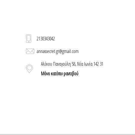
2130343042
annassecret.gr@gmail.com
Αλέκου Παναγούλη 58, Νέα Ιωνία 142 31
Μόνο κατόπιν ραντεβού