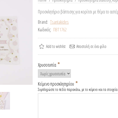
Home
/
Προσκλητήρια
/
Προσκλητήρια Βάπτισης Κορ
Προσκλητήριο βάπτισης για κορίτσι με θέμα το αστέ
Brand:
Tsantakides
Κωδικός:
ΠΒΤ1762
*
Χρυσοτυπία
*
Κείμενο προσκλητηρίου
Συμπληρώστε το πεδίο παρακάτω, με το κείμενο και τα στοιχεία 