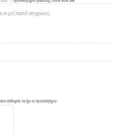
ίτσια
/
Προσκλητήριο βάπτισης Shine little star
ρι σε ροζ παστέλ αποχρώσεις.
που επιθυμείτε να έχει το προσκλητήριο.