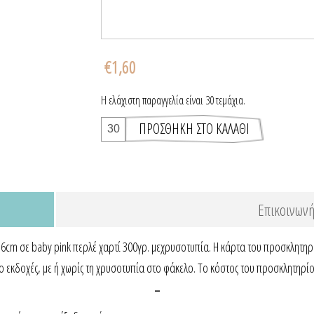
€1,60
Η ελάχιστη παραγγελία είναι 30 τεμάχια.
Επικοινωνή
m σε baby pink περλέ χαρτί 300γρ. μεχρυσοτυπία. Η κάρτα του προσκλητηρίο
 εκδοχές, με ή χωρίς τη χρυσοτυπία στο φάκελο. Το κόστος του προσκλητηρίο
-