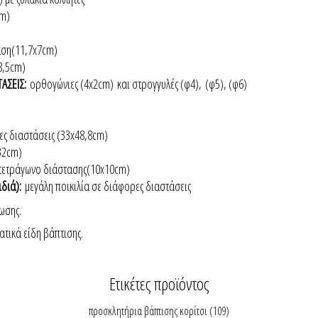
cm)
ταση(11,7x7cm)
8,5cm)
ΤΑΣΕΙΣ:
ορθογώνιες (4x2cm) και στρογγυλές (φ4),
(φ5), (φ6)
ες διαστάσεις (33x48,8cm)
32cm)
 τετράγωνο διάστασης(10x10cm)
ιδιά):
μεγάλη ποικιλία σε διάφορες διαστάσεις
ωσης.
ατικά είδη βάπτισης.
Ετικέτες προϊόντος
προσκλητήρια βάπτισης κορίτσι
(109)