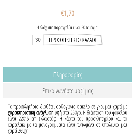
€1,70
Η ελάχιστη παραγγελία είναι 30 τεμάχια.
Πληροφορίες
Επικοινωνήστε μαζί μας
Το προσκλητήριο διαθέτει ορθογώνιο φάκελο σε γκρι ματ χαρτί με
χαρακτηριστική ανάγλυφη υφή
στα 250γρ. Η διάσταση του φακέλου
είναι 22Χ15
cm
(κλειστός). Η κάρτα του προσκλητηρίου και το
καρτελάκι με τα μονογράμματα είναι τυπωμένα σε υπόλευκο ματ
χαρτί 260
gr
.