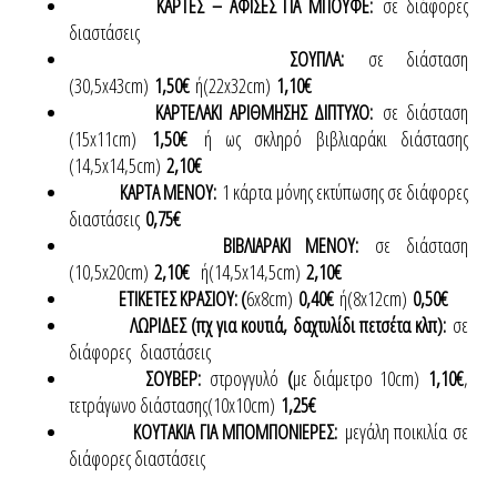
ΚΑΡΤΕΣ – ΑΦΙΣΕΣ ΓΙΑ ΜΠΟΥΦΕ:
σε διάφορες
διαστάσεις
ΣΟΥΠΛΑ:
σε διάσταση
(30,5x43cm)
1,50€
ή(22x32cm)
1,10€
ΚΑΡΤΕΛΑΚΙ ΑΡΙΘΜΗΣΗΣ ΔΙΠΤΥΧΟ:
σε διάσταση
(15x11cm)
1,50€
ή ως σκληρό βιβλιαράκι διάστασης
(14,5x14,5cm)
2,10€
ΚΑΡΤΑ ΜΕΝΟΥ:
1 κάρτα μόνης εκτύπωσης σε διάφορες
διαστάσεις
0,75€
ΒΙΒΛΙΑΡΑΚΙ ΜΕΝΟΥ:
σε διάσταση
(10,5x20cm)
2,10€
ή(14,5x14,5cm)
2,10€
ΕΤΙΚΕΤΕΣ ΚΡΑΣΙΟΥ: (
6x8cm)
0,40€
ή(8x12cm)
0,50€
ΛΩΡΙΔΕΣ (πχ για κουτιά, δαχτυλίδι πετσέτα κλπ):
σε
διάφορες διαστάσεις
ΣΟΥΒΕΡ:
στρογγυλό
(
με διάμετρο 10cm)
1,10€
,
τετράγωνο διάστασης(10x10cm)
1,25€
ΚΟΥΤΑΚΙΑ ΓΙΑ ΜΠΟΜΠΟΝΙΕΡΕΣ:
μεγάλη ποικιλία σε
διάφορες διαστάσεις