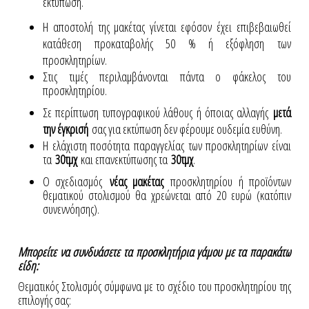
εκτύπωση.
Η αποστολή της μακέτας γίνεται εφόσον έχει επιβεβαιωθεί
κατάθεση προκαταβολής 50 % ή εξόφληση των
προσκλητηρίων.
Στις τιμές περιλαμβάνονται πάντα ο φάκελος του
προσκλητηρίου.
Σε περίπτωση τυπογραφικού λάθους ή όποιας αλλαγής
μετά
την έγκρισή
σας για εκτύπωση δεν φέρουμε ουδεμία ευθύνη.
Η ελάχιστη ποσότητα παραγγελίας των προσκλητηρίων είναι
τα
30τμχ
και επανεκτύπωσης τα
30τμχ
.
Ο σχεδιασμός
νέας μακέτας
προσκλητηρίου ή προϊόντων
θεματικού στολισμού θα χρεώνεται από 20 ευρώ (κατόπιν
συνεννόησης).
Μπορείτε να συνδυάσετε τα προσκλητήρια γάμου με τα παρακάτω
είδη:
Θεματικός Στολισμός σύμφωνα με το σχέδιο του προσκλητηρίου της
επιλογής σας: