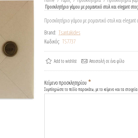
Home
/
Γάμος
/
Προσκλητήρια
/
Προσκλητήρια γάμο
Προσκλητήριο γάμου με ρομαντικό στυλ και elegant στοι
Προσκλητήριο γάμου με ρομαντικό στυλ και elegant 
Brand:
Tsantakides
Κωδικός:
TS7737
*
Κείμενο προσκλητηρίου
Συμπληρώστε το πεδίο παρακάτω, με το κείμενο και τα στοιχεία 