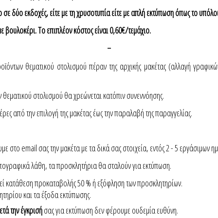
σε δύο εκδοχές, είτε με τη χρυσοτυπία είτε με απλή εκτύπωση όπως το υπόλο
ε βουλοκέρι. Το επιπλέον κόστος είναι 0,60€/τεμάχιο.
-
ντων θεματικού στολισμού πέραν της αρχικής μακέτας (αλλαγή γραφικών,
θεματικού στολισμού θα χρεώνεται κατόπιν συνεννόησης.
ρες από την επιλογή της μακέτας έως την παραλαβή της παραγγελίας.
ε στο email σας την μακέτα με τα δικά σας στοιχεία, εντός 2 - 5 εργάσιμων η
υπογραφικά λάθη, τα προσκλητήρια θα σταλούν για εκτύπωση.
θεί κατάθεση προκαταβολής 50 % ή εξόφληση των προσκλητηρίων.
ητηρίου και τα έξοδα εκτύπωσης.
ετά την έγκρισή
σας για εκτύπωση δεν φέρουμε ουδεμία ευθύνη.