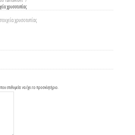
υ Tsantakides
/
χεία χρυσοτυπίας
στοιχεία χρυσοτυπίας
που επιθυμείτε να έχει το προσκλητήριο.