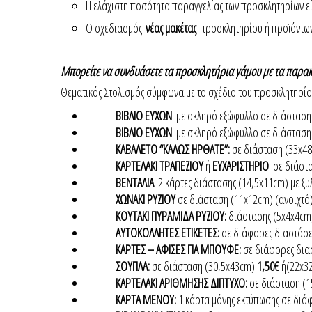
Η ελάχιστη ποσότητα παραγγελίας των προσκλητηρίων ε
Ο σχεδιασμός
νέας μακέτας
προσκλητηρίου ή προϊόντων 
Μπορείτε να συνδυάσετε τα προσκλητήρια γάμου με τα παρακ
Θεματικός Στολισμός σύμφωνα με το σχέδιο του προσκλητηρίου
ΒΙΒΛΙΟ ΕΥΧΩΝ
: με σκληρό εξώφυλλο σε διάσταση 
ΒΙΒΛΙΟ ΕΥΧΩΝ
: με σκληρό εξώφυλλο σε διάσταση 
ΚΑΒΑΛΕΤΟ “ΚΑΛΩΣ ΗΡΘΑΤΕ”:
σε διάσταση (33x4
ΚΑΡΤΕΛΑΚΙ ΤΡΑΠΕΖΙΟΥ
ή
ΕΥΧΑΡΙΣΤΗΡΙΟ
: σε διάστ
ΒΕΝΤΑΛΙΑ
: 2 κάρτες διάστασης (14,5x11cm) με ξυ
ΧΩΝΑΚΙ ΡΥΖΙΟΥ
σε διάσταση (11x12cm) (ανοιχτό
ΚΟΥΤΑΚΙ ΠΥΡΑΜΙΔΑ ΡΥΖΙΟΥ:
διάστασης (5x4x4c
ΑΥΤΟΚΟΛΛΗΤΕΣ ΕΤΙΚΕΤΕΣ:
σε διάφορες διαστάσε
ΚΑΡΤΕΣ – ΑΦΙΣΕΣ ΓΙΑ ΜΠΟΥΦΕ:
σε διάφορες δια
ΣΟΥΠΛΑ:
σε διάσταση (30,5x43cm)
1,50€
ή(22x3
ΚΑΡΤΕΛΑΚΙ ΑΡΙΘΜΗΣΗΣ ΔΙΠΤΥΧΟ:
σε διάσταση (
ΚΑΡΤΑ ΜΕΝΟΥ:
1 κάρτα μόνης εκτύπωσης σε διά