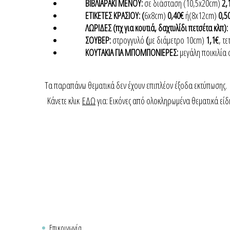
ΒΙΒΛΙΑΡΑΚΙ ΜΕΝΟΥ:
σε διάσταση (10,5x20cm)
2,
ΕΤΙΚΕΤΕΣ ΚΡΑΣΙΟΥ: (
6x8cm)
0,40€
ή(8x12cm)
0,5
ΛΩΡΙΔΕΣ (πχ για κουτιά, δαχτυλίδι πετσέτα κλπ):
ΣΟΥΒΕΡ:
στρογγυλό
(
με διάμετρο 10cm)
1,1€
, τ
ΚΟΥΤΑΚΙΑ ΓΙΑ ΜΠΟΜΠΟΝΙΕΡΕΣ:
μεγάλη ποικιλία
Τα παραπάνω θεματικά δεν έχουν επιπλέον έξοδα εκτύπωσης.
Κάνετε κλικ
ΕΔΩ
για: Εικόνες από ολοκληρωμένα θεματικά είδ
Επικοινωνία