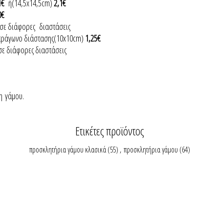
1€
ή(14,5x14,5cm)
2,1€
0€
σε διάφορες διαστάσεις
ετράγωνο διάστασης(10x10cm)
1,25€
 σε διάφορες διαστάσεις
η γάμου.
Ετικέτες προϊόντος
προσκλητήρια γάμου κλασικά
(55)
,
προσκλητήρια γάμου
(64)