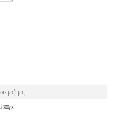
στε μαζί μας
ί 300γρ.