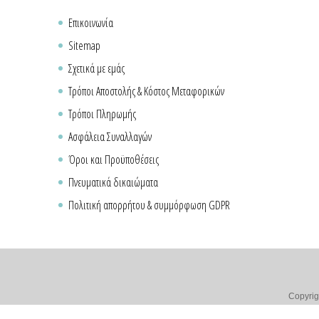
Επικοινωνία
Sitemap
Σχετικά με εμάς
Τρόποι Αποστολής & Κόστος Μεταφορικών
Τρόποι Πληρωμής
Ασφάλεια Συναλλαγών
Όροι και Προϋποθέσεις
Πνευματικά δικαιώματα
Πολιτική απορρήτου & συμμόρφωση GDPR
Copyrig