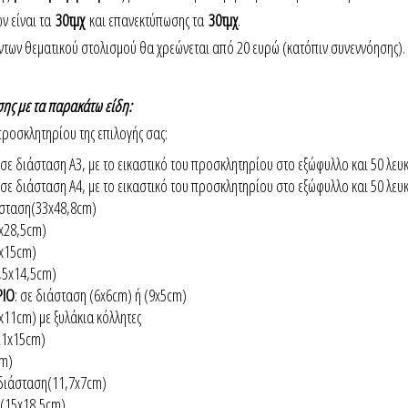
ν είναι τα
30τμχ
και επανεκτύπωσης τα
30τμχ
.
των θεματικού στολισμού θα χρεώνεται από 20 ευρώ (κατόπιν συνεννόησης).
ης με τα παρακάτω είδη:
προσκλητηρίου της επιλογής σας:
σε διάσταση Α3, με το εικαστικό του προσκλητηρίου στο εξώφυλλο και 50 λευκ
σε διάσταση Α4, με το εικαστικό του προσκλητηρίου στο εξώφυλλο και 50 λευκ
άσταση(33x48,8cm)
0x28,5cm)
x15cm)
,5x14,5cm)
ΡΙΟ
: σε διάσταση (6x6cm) ή (9x5cm)
5x11cm) με ξυλάκια κόλλητες
(21x15cm)
cm)
 διάσταση(11,7x7cm)
η(15x18,5cm)