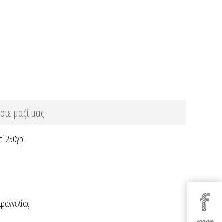
στε μαζί μας
τί 250γρ.
αραγγελίας.