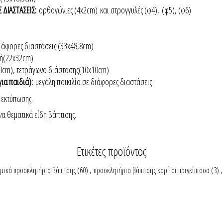
 ΔΙΑΣΤΑΣΕΙΣ:
ορθογώνιες (4x2cm) και στρογγυλές (φ4),
(φ5), (φ6)
ιάφορες διαστάσεις (33x48,8cm)
ή(22x32cm)
10cm), τετράγωνο διάστασης(10x10cm)
για παιδιά):
μεγάλη ποικιλία σε διάφορες διαστάσεις
 εκτύπωσης.
να θεματικά είδη βάπτισης.
Ετικέτες προϊόντος
μικά προσκλητήρια βάπτισης
(60)
,
προσκλητήρια βάπτισης κορίτσι πριγκίπισσα
(3)
,