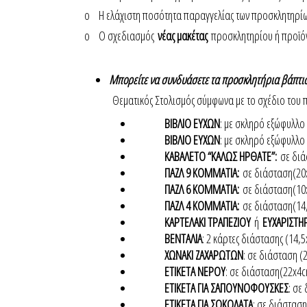
o Η ελάχιστη ποσότητα παραγγελίας των προσκλητηρίω
o Ο σχεδιασμός
νέας μακέτας
προσκλητηρίου ή προϊόν
Μπορείτε να συνδυάσετε τα προσκλητήρια βάπτισ
Θεματικός Στολισμός σύμφωνα με το σχέδιο του 
ΒΙΒΛΙΟ ΕΥΧΩΝ
: με σκληρό εξώφυλλο 
ΒΙΒΛΙΟ ΕΥΧΩΝ
: με σκληρό εξώφυλλο 
ΚΑΒΑΛΕΤΟ “ΚΑΛΩΣ ΗΡΘΑΤΕ”:
σε δι
ΠΑΖΛ 9 ΚΟΜΜΑΤΙΑ:
σε διάσταση(2
ΠΑΖΛ 6 ΚΟΜΜΑΤΙΑ:
σε διάσταση(10
ΠΑΖΛ 4 ΚΟΜΜΑΤΙΑ:
σε διάσταση(14
ΚΑΡΤΕΛΑΚΙ ΤΡΑΠΕΖΙΟΥ
ή
ΕΥΧΑΡΙΣΤΗ
ΒΕΝΤΑΛΙΑ
: 2 κάρτες διάστασης (14,
ΧΩΝΑΚΙ ΖΑΧΑΡΩΤΩΝ
: σε διάσταση 
ΕΤΙΚΕΤΑ ΝΕΡΟΥ
: σε διάσταση(22x4
ΕΤΙΚΕΤΑ ΓΙΑ ΣΑΠΟΥΝΟΦΟΥΣΚΕΣ
: σε
ΕΤΙΚΕΤΑ ΓΙΑ ΣΟΚΟΛΑΤΑ
: σε διάστασ