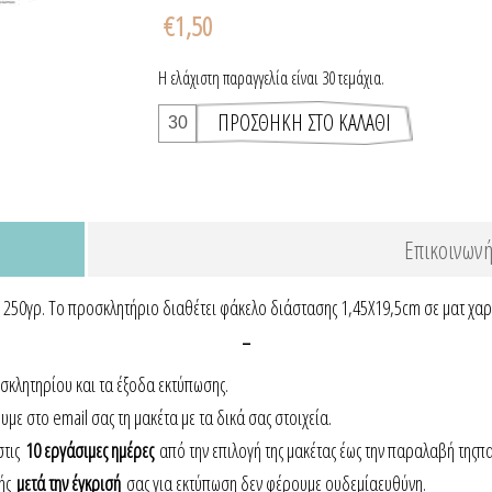
€1,50
Η ελάχιστη παραγγελία είναι 30 τεμάχια.
Επικοινωνή
ί 250γρ. Το προσκλητήριο διαθέτει φάκελο διάστασης 1,45X19,5cm σε ματ χαρ
-
οσκλητηρίου και τα έξοδα εκτύπωσης.
ε στο email σας τη μακέτα με τα δικά σας στοιχεία.
στις
10 εργάσιμες ημέρες
από την επιλογή της μακέτας έως την παραλαβή τηςπ
γής
μετά την έγκρισή
σας για εκτύπωση δεν φέρουμε ουδεμίαευθύνη.