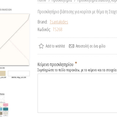
Home
/
Προσκλητήρια
/
Προσκλητήρια Βάπτισης Κορ
Προσκλητήριο βάπτισης για κορίτσι με θέμα τη Σταχ
Brand:
Tsantakides
Κωδικός:
TS268
*
Κείμενο προσκλητηρίου
Συμπληρώστε το πεδίο παρακάτω, με το κείμενο και τα στοιχεία 