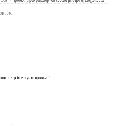
ίτσια
/
Προσκλητήριο βάπτισης για κορίτσι με θέμα τη Σταχτοπούτα
τοπούτα.
που επιθυμείτε να έχει το προσκλητήριο.