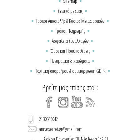
Sitemap
Σχετικά με εμάς
Τρόποι Αποστολής & Κόστος Μεταφορικών
Τρόποι Πληρωμής
Ασφάλεια Συναλλαγών
Όροι και Προϋποθέσεις
Πνευματικά δικαιώματα
Πολιτική απορρήτου & συμμόρφωση GDPR
Βρείτε μας επίσης στα :
2130343042
annassecret.gr@gmail.com
Αλέκου Παναγούλη 58, Νέα Ιωνία 142 31