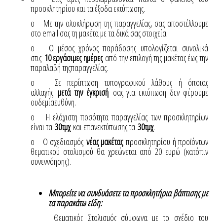
προσκλητηρίου και τα έξοδα εκτύπωσης.
o Με την ολοκλήρωση της παραγγελίας, σας αποστέλλουμε
στο email σας τη μακέτα με τα δικά σας στοιχεία.
o Ο μέσος χρόνος παράδοσης υπολογίζεται συνολικά
στις
10 εργάσιμες ημέρες
από την επιλογή της μακέτας έως την
παραλαβή τηςπαραγγελίας.
o Σε περίπτωση τυπογραφικού λάθους ή όποιας
αλλαγής
μετά την έγκρισή
σας για εκτύπωση δεν φέρουμε
ουδεμίαευθύνη.
o Η ελάχιστη ποσότητα παραγγελίας των προσκλητηρίων
είναι τα
30τμχ
και επανεκτύπωσης τα
30τμχ
.
o Ο σχεδιασμός
νέας μακέτας
προσκλητηρίου ή προϊόντων
θεματικού στολισμού θα χρεώνεται από 20 ευρώ (κατόπιν
συνεννόησης).
Μπορείτε να συνδυάσετε τα προσκλητήρια βάπτισης με
τα παρακάτω είδη:
Θεματικός Στολισμός σύμφωνα με το σχέδιο του