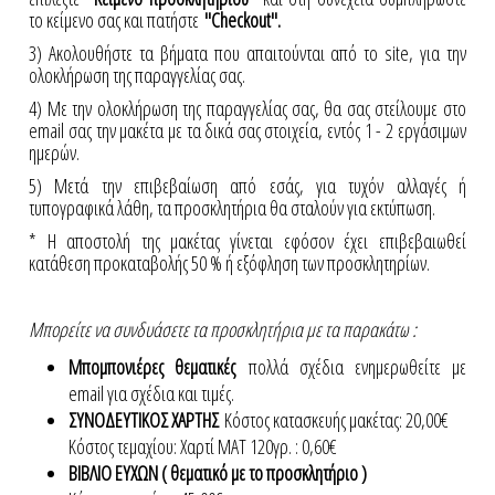
το κείμενο σας και πατήστε
"Checkout".
3) Ακολουθήστε τα βήματα που απαιτούνται από το site, για την
ολοκλήρωση της παραγγελίας σας.
4) Με την ολοκλήρωση της παραγγελίας σας, θα σας στείλουμε στο
email σας την μακέτα με τα δικά σας στοιχεία, εντός 1 - 2 εργάσιμων
ημερών.
5) Μετά την επιβεβαίωση από εσάς, για τυχόν αλλαγές ή
τυπογραφικά λάθη, τα προσκλητήρια θα σταλούν για εκτύπωση.
* Η αποστολή της μακέτας γίνεται εφόσον έχει επιβεβαιωθεί
κατάθεση προκαταβολής 50 % ή εξόφληση των προσκλητηρίων.
Μπορείτε να συνδυάσετε τα προσκλητήρια με τα παρακάτω :
Μπομπονιέρες θεματικές
πολλά σχέδια ενημερωθείτε με
email για σχέδια και τιμές.
ΣΥΝΟΔΕΥΤΙΚΟΣ ΧΑΡΤΗΣ
Κόστος κατασκευής μακέτας: 20,00€
Κόστος τεμαχίου: Χαρτί ΜΑΤ 120γρ. : 0,60€
ΒΙΒΛΙΟ ΕΥΧΩΝ ( θεματικό με το προσκλητήριο )