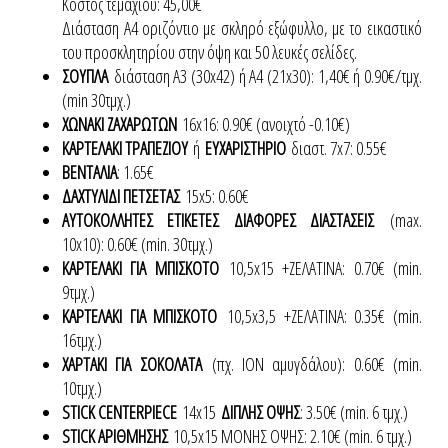
Κόστος τεμαχίου: 45,00€
Διάσταση Α4 οριζόντιο με σκληρό εξώφυλλο, με το εικαστικό
του προσκλητηρίου στην όψη και 50 λευκές σελίδες.
ΣΟΥΠΛΑ
διάσταση Α3 (30x42) ή Α4 (21x30): 1,40€ ή 0.90€/τμχ.
(min 30τμχ.)
ΧΩΝΑΚΙ ΖΑΧΑΡΩΤΩΝ
16x16: 0.90€ (ανοιχτό -0.10€)
ΚΑΡΤΕΛΑΚΙ ΤΡΑΠΕΖΙΟΥ
ή
ΕΥΧΑΡΙΣΤΗΡΙΟ
διαστ. 7x7: 0.55€
ΒΕΝΤΑΛΙΑ
: 1.65€
ΔΑΧΤΥΛΙΔΙ ΠΕΤΣΕΤΑΣ
15x5: 0.60€
ΑΥΤΟΚΟΛΛΗΤΕΣ ΕΤΙΚΕΤΕΣ ΔΙΑΦΟΡΕΣ ΔΙΑΣΤΑΣΕΙΣ
(max.
10x10): 0.60€ (min. 30τμχ.)
ΚΑΡΤΕΛΑΚΙ ΓΙΑ ΜΠΙΣΚΟΤΟ
10,5x15 +ΖΕΛΑΤΙΝΑ: 0.70€ (min.
9τμχ.)
ΚΑΡΤΕΛΑΚΙ ΓΙΑ ΜΠΙΣΚΟΤΟ
10,5x3,5 +ΖΕΛΑΤΙΝΑ: 0.35€ (min.
16τμχ.)
ΧΑΡΤΑΚΙ ΓΙΑ ΣΟΚΟΛΑΤΑ
(πχ. ΙΟΝ αμυγδάλου): 0.60€ (min.
10τμχ.)
STICK CENTERPIECE
14x15
ΔΙΠΛΗΣ ΟΨΗΣ
: 3.50€ (min. 6 τμχ.)
STICK ΑΡΙΘΜΗΣΗΣ
10,5x15 ΜΟΝΗΣ ΟΨΗΣ: 2.10€ (min. 6 τμχ.)