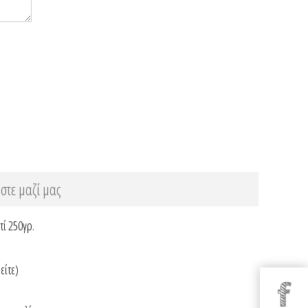
στε μαζί μας
τί 250γρ.
είτε)