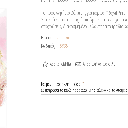
Home
/
Προσκλητήρια
/
Προσκλητήρια Βάπτισης Κορ
Το προσκλητήριο βάπτισης για κορίτσι “Royal Pink P
Στο επίκεντρο του σχεδίου βρίσκεται ένα χαριτ
αποχρώσεις, διακοσμημένο με λαμπερά πετράδια και
Brand:
Tsantakides
Κωδικός:
TS935
*
Κείμενο προσκλητηρίου
Συμπληρώστε το πεδίο παρακάτω, με το κείμενο και τα στοιχεία 