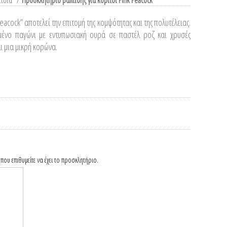
ίτσια
/
Προσκλητήριο βάπτισης για κορίτσι Pink Peacock
eacock” αποτελεί την επιτομή της κομψότητας και της πολυτέλειας.
ωμένο παγώνι με εντυπωσιακή ουρά σε παστέλ ροζ και χρυσές
 μια μικρή κορώνα.
που επιθυμείτε να έχει το προσκλητήριο.