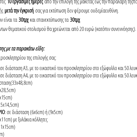
στις
10 εργάσιμες ημέρες
από την επιλογή της μακέτας έως την παραλαβή τηςπ
γής
μετά την έγκρισή
σας για εκτύπωση δεν φέρουμε ουδεμίαευθύνη.
ν είναι τα
30τμχ
και επανεκτύπωσης τα
30τμχ
.
των θεματικού στολισμού θα χρεώνεται από 20 ευρώ (κατόπιν συνεννόησης).
ης με τα παρακάτω είδη:
προσκλητηρίου της επιλογής σας:
σε διάσταση Α3, με το εικαστικό του προσκλητηρίου στο εξώφυλλο και 50 λευκ
σε διάσταση Α4, με το εικαστικό του προσκλητηρίου στο εξώφυλλο και 50 λευκ
άσταση(33x48,8cm)
0x28,5cm)
x15cm)
,5x14,5cm)
ΡΙΟ
: σε διάσταση (6x6cm) ή (9x5cm)
5x11cm) με ξυλάκια κόλλητες
(21x15cm)
cm)