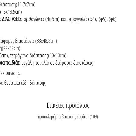
 διάσταση(11,7x7cm)
η(15x18,5cm)
 ΔΙΑΣΤΑΣΕΙΣ:
ορθογώνιες (4x2cm) και στρογγυλές (φ4),
(φ5), (φ6)
ιάφορες διαστάσεις (33x48,8cm)
ή(22x32cm)
10cm), τετράγωνο διάστασης(10x10cm)
για παιδιά):
μεγάλη ποικιλία σε διάφορες διαστάσεις
 εκτύπωσης.
να θεματικά είδη βάπτισης.
Ετικέτες προϊόντος
προσκλητήρια βάπτισης κορίτσι
(109)