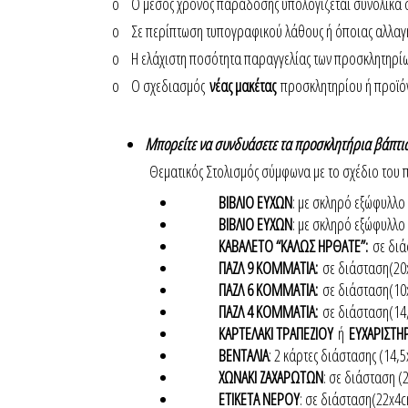
o Ο μέσος χρόνος παράδοσης υπολογίζεται συνολικά 
o Σε περίπτωση τυπογραφικού λάθους ή όποιας αλλα
o Η ελάχιστη ποσότητα παραγγελίας των προσκλητηρίω
o Ο σχεδιασμός
νέας μακέτας
προσκλητηρίου ή προϊόν
Μπορείτε να συνδυάσετε τα προσκλητήρια βάπτισ
Θεματικός Στολισμός σύμφωνα με το σχέδιο του 
ΒΙΒΛΙΟ ΕΥΧΩΝ
: με σκληρό εξώφυλλο 
ΒΙΒΛΙΟ ΕΥΧΩΝ
: με σκληρό εξώφυλλο 
ΚΑΒΑΛΕΤΟ “ΚΑΛΩΣ ΗΡΘΑΤΕ”:
σε δι
ΠΑΖΛ 9 ΚΟΜΜΑΤΙΑ:
σε διάσταση(2
ΠΑΖΛ 6 ΚΟΜΜΑΤΙΑ:
σε διάσταση(10
ΠΑΖΛ 4 ΚΟΜΜΑΤΙΑ:
σε διάσταση(14
ΚΑΡΤΕΛΑΚΙ ΤΡΑΠΕΖΙΟΥ
ή
ΕΥΧΑΡΙΣΤΗ
ΒΕΝΤΑΛΙΑ
: 2 κάρτες διάστασης (14,
ΧΩΝΑΚΙ ΖΑΧΑΡΩΤΩΝ
: σε διάσταση 
ΕΤΙΚΕΤΑ ΝΕΡΟΥ
: σε διάσταση(22x4