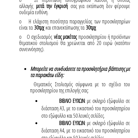
αλλαγής
μετά την έγκρισή
σας για εκτύπωση δεν φέρουμε
ουδεμία ευθύνη.
o Η ελάχιστη ποσότητα παραγγελίας των προσκλητηρίων
είναι τα
30τμχ
και επανεκτύπωσης τα
30τμχ
.
o Ο σχεδιασμός
νέας μακέτας
προσκλητηρίου ή προϊόντων
θεματικού στολισμού θα χρεώνεται από 20 ευρώ (κατόπιν
συνεννόησης).
Μπορείτε να συνδυάσετε τα προσκλητήρια βάπτισης με
τα παρακάτω είδη:
Θεματικός Στολισμός σύμφωνα με το σχέδιο του
προσκλητηρίου της επιλογής σας:
ΒΙΒΛΙΟ ΕΥΧΩΝ
: με σκληρό εξώφυλλο σε
διάσταση Α3, με το εικαστικό του προσκλητηρίου
στο εξώφυλλο και 50 λευκές σελίδες.
ΒΙΒΛΙΟ ΕΥΧΩΝ
: με σκληρό εξώφυλλο σε
διάσταση Α4, με το εικαστικό του προσκλητηρίου
στο εξώφυλλο και 50 λευκές σελίδες.