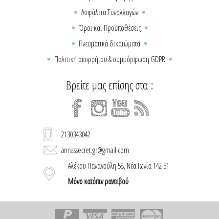
Ασφάλεια Συναλλαγών
Όροι και Προϋποθέσεις
Πνευματικά δικαιώματα
Πολιτική απορρήτου & συμμόρφωση GDPR
Βρείτε μας επίσης στα :
2130343042
annassecret.gr@gmail.com
Αλέκου Παναγούλη 58, Νέα Ιωνία 142 31
Μόνο κατόπιν ραντεβού