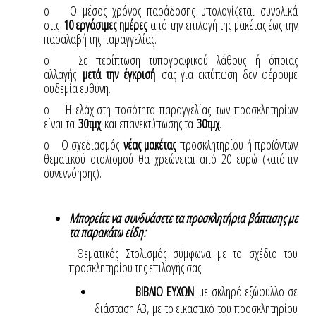
o Ο μέσος χρόνος παράδοσης υπολογίζεται συνολικά
στις
10 εργάσιμες ημέρες
από την επιλογή της μακέτας έως την
παραλαβή της παραγγελίας.
o Σε περίπτωση τυπογραφικού λάθους ή όποιας
αλλαγής
μετά την έγκρισή
σας για εκτύπωση δεν φέρουμε
ουδεμία ευθύνη.
o Η ελάχιστη ποσότητα παραγγελίας των προσκλητηρίων
είναι τα
30τμχ
και επανεκτύπωσης τα
30τμχ
.
o Ο σχεδιασμός
νέας μακέτας
προσκλητηρίου ή προϊόντων
θεματικού στολισμού θα χρεώνεται από 20 ευρώ (κατόπιν
συνεννόησης).
Μπορείτε να συνδυάσετε τα προσκλητήρια βάπτισης με
τα παρακάτω είδη:
Θεματικός Στολισμός σύμφωνα με το σχέδιο του
προσκλητηρίου της επιλογής σας:
ΒΙΒΛΙΟ ΕΥΧΩΝ
: με σκληρό εξώφυλλο σε
διάσταση Α3, με το εικαστικό του προσκλητηρίου