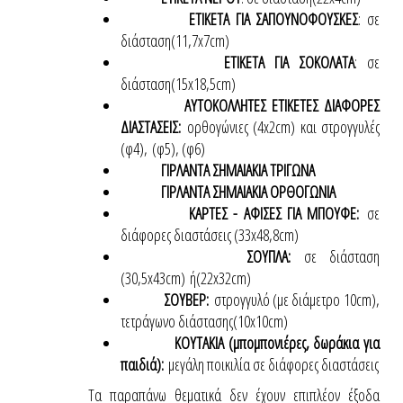
ΕΤΙΚΕΤΑ ΓΙΑ ΣΑΠΟΥΝΟΦΟΥΣΚΕΣ
: σε
διάσταση(11,7x7cm)
ΕΤΙΚΕΤΑ ΓΙΑ ΣΟΚΟΛΑΤΑ
: σε
διάσταση(15x18,5cm)
ΑΥΤΟΚΟΛΛΗΤΕΣ ΕΤΙΚΕΤΕΣ ΔΙΑΦΟΡΕΣ
ΔΙΑΣΤΑΣΕΙΣ:
ορθογώνιες (4x2cm) και στρογγυλές
(φ4),
(φ5), (φ6)
ΓΙΡΛΑΝΤΑ ΣΗΜΑΙΑΚΙΑ ΤΡΙΓΩΝΑ
ΓΙΡΛΑΝΤΑ ΣΗΜΑΙΑΚΙΑ ΟΡΘΟΓΩΝΙΑ
ΚΑΡΤΕΣ - ΑΦΙΣΕΣ ΓΙΑ ΜΠΟΥΦΕ:
σε
διάφορες διαστάσεις (33x48,8cm)
ΣΟΥΠΛΑ:
σε διάσταση
(30,5x43cm)
ή(22x32cm)
ΣΟΥΒΕΡ:
στρογγυλό (με διάμετρο 10cm),
τετράγωνο διάστασης(10x10cm)
ΚΟΥΤΑΚΙΑ (μπομπονιέρες, δωράκια για
παιδιά):
μεγάλη ποικιλία σε διάφορες διαστάσεις
Τα παραπάνω θεματικά δεν έχουν επιπλέον έξοδα