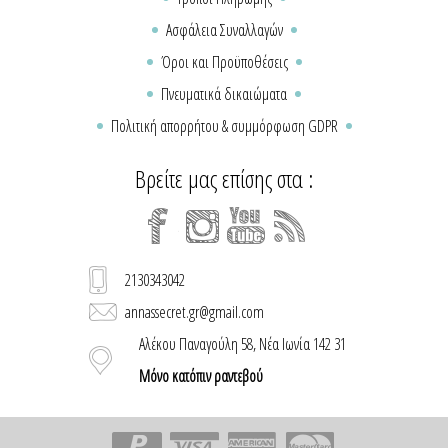
Ασφάλεια Συναλλαγών
Όροι και Προϋποθέσεις
Πνευματικά δικαιώματα
Πολιτική απορρήτου & συμμόρφωση GDPR
Βρείτε μας επίσης στα :
2130343042
annassecret.gr@gmail.com
Αλέκου Παναγούλη 58, Νέα Ιωνία 142 31
Μόνο κατόπιν ραντεβού