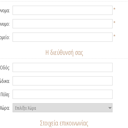
*
νομα:
*
νυμο:
*
ομείο:
Η διεύθυνσή σας
Οδός:
ώδικα:
Πόλη:
Χώρα:
Στοιχεία επικοινωνίας