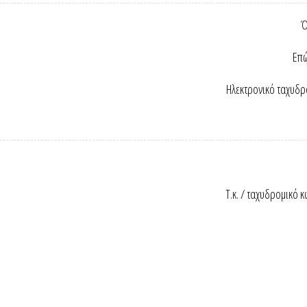
Ό
Επώ
Ηλεκτρονικό ταχυδρ
Τ.κ. / ταχυδρομικό κ