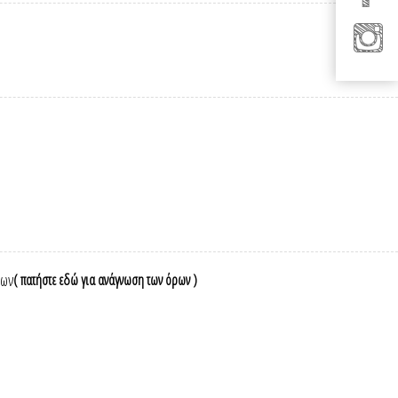
νων
( πατήστε εδώ για ανάγνωση των όρων )