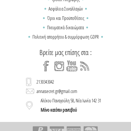
Ασφάλεια Συναλλαγών
Όροι και Προϋποθέσεις
Πνευματικά δικαιώματα
Πολιτική απορρήτου & συμμόρφωση GDPR
Βρείτε μας επίσης στα :
2130343042
annassecret.gr@gmail.com
Αλέκου Παναγούλη 58, Νέα Ιωνία 142 31
Μόνο κατόπιν ραντεβού