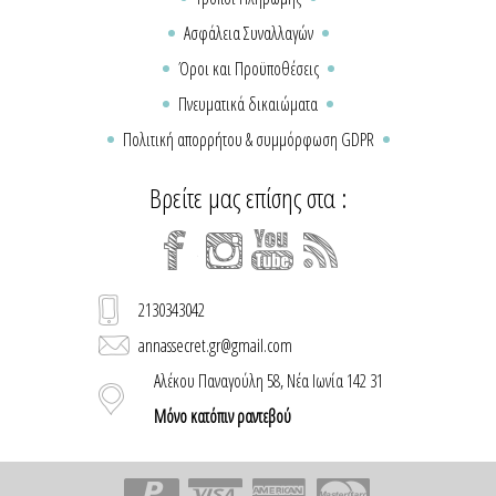
Ασφάλεια Συναλλαγών
Όροι και Προϋποθέσεις
Πνευματικά δικαιώματα
Πολιτική απορρήτου & συμμόρφωση GDPR
Βρείτε μας επίσης στα :
2130343042
annassecret.gr@gmail.com
Αλέκου Παναγούλη 58, Νέα Ιωνία 142 31
Μόνο κατόπιν ραντεβού