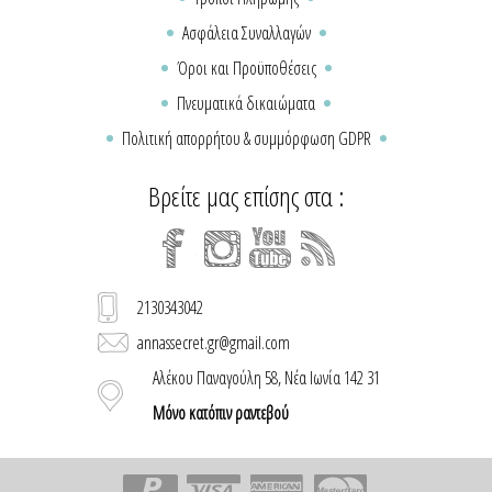
Ασφάλεια Συναλλαγών
Όροι και Προϋποθέσεις
Πνευματικά δικαιώματα
Πολιτική απορρήτου & συμμόρφωση GDPR
Βρείτε μας επίσης στα :
2130343042
annassecret.gr@gmail.com
Αλέκου Παναγούλη 58, Νέα Ιωνία 142 31
Μόνο κατόπιν ραντεβού