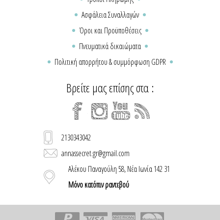
Ασφάλεια Συναλλαγών
Όροι και Προϋποθέσεις
Πνευματικά δικαιώματα
Πολιτική απορρήτου & συμμόρφωση GDPR
Βρείτε μας επίσης στα :
2130343042
annassecret.gr@gmail.com
Αλέκου Παναγούλη 58, Νέα Ιωνία 142 31
Μόνο κατόπιν ραντεβού