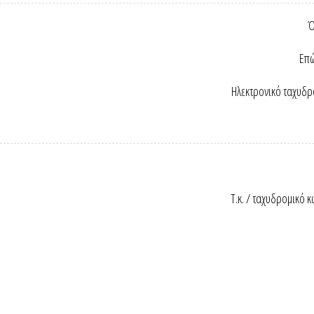
Ό
Επώ
Ηλεκτρονικό ταχυδρ
Τ.κ. / ταχυδρομικό κ