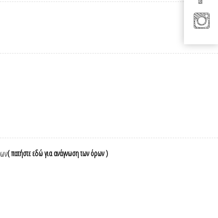
νων
( πατήστε εδώ για ανάγνωση των όρων )