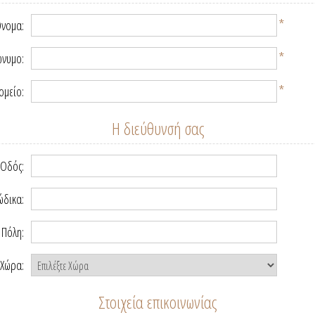
*
νομα:
*
νυμο:
*
ομείο:
Η διεύθυνσή σας
Οδός:
ώδικα:
Πόλη:
Χώρα:
Στοιχεία επικοινωνίας