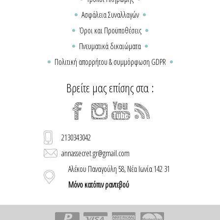
Ασφάλεια Συναλλαγών
Όροι και Προϋποθέσεις
Πνευματικά δικαιώματα
Πολιτική απορρήτου & συμμόρφωση GDPR
Βρείτε μας επίσης στα :
2130343042
annassecret.gr@gmail.com
Αλέκου Παναγούλη 58, Νέα Ιωνία 142 31
Μόνο κατόπιν ραντεβού