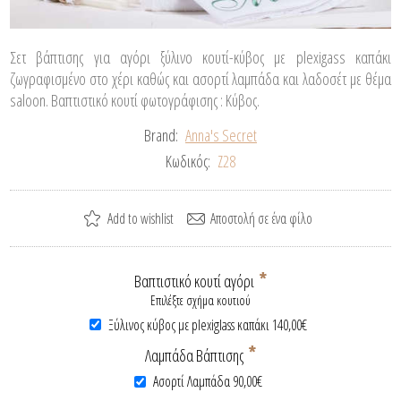
Σετ βάπτισης για αγόρι ξύλινο κουτί-κύβος με plexigass καπάκι
ζωγραφισμένο στο χέρι καθώς και ασορτί λαμπάδα και λαδοσέτ με θέμα
saloon. Βαπτιστικό κουτί φωτογράφισης : Κύβος.
Brand:
Anna's Secret
Κωδικός:
Z28
*
Βαπτιστικό κουτί αγόρι
Επιλέξτε σχήμα κουτιού
Ξύλινος κύβος με plexiglass καπάκι 140,00€
*
Λαμπάδα Βάπτισης
Ασορτί Λαμπάδα 90,00€