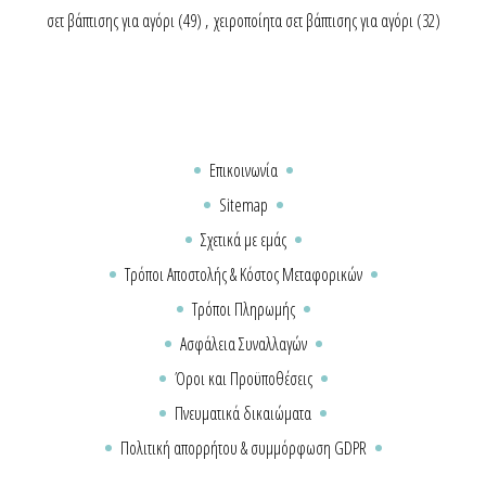
σετ βάπτισης για αγόρι
(49)
,
χειροποίητα σετ βάπτισης για αγόρι
(32)
Επικοινωνία
Sitemap
Σχετικά με εμάς
Τρόποι Αποστολής & Κόστος Μεταφορικών
Τρόποι Πληρωμής
Ασφάλεια Συναλλαγών
Όροι και Προϋποθέσεις
Πνευματικά δικαιώματα
Πολιτική απορρήτου & συμμόρφωση GDPR