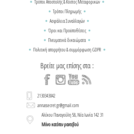
Τρόποι Αποστολής & Κόστος Μεταφορικών
Τρόποι Πληρωμής
Ασφάλεια Συναλλαγών
Όροι και Προϋποθέσεις
Πνευματικά δικαιώματα
Πολιτική απορρήτου & συμμόρφωση GDPR
Βρείτε μας επίσης στα :
2130343042
annassecret.gr@gmail.com
Αλέκου Παναγούλη 58, Νέα Ιωνία 142 31
Μόνο κατόπιν ραντεβού