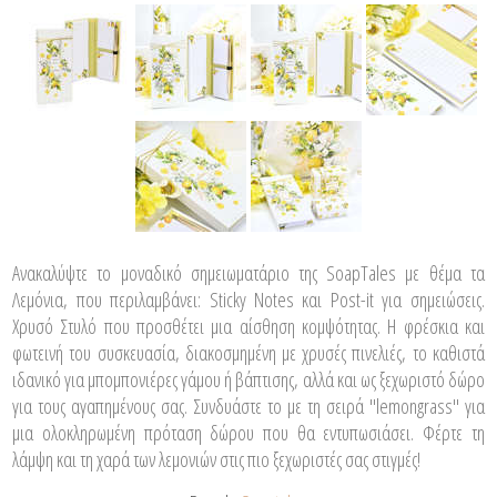
Ανακαλύψτε το μοναδικό σημειωματάριο της SoapTales με θέμα τα
Λεμόνια, που περιλαμβάνει: Sticky Notes και Post-it για σημειώσεις.
Χρυσό Στυλό που προσθέτει μια αίσθηση κομψότητας. Η φρέσκια και
φωτεινή του συσκευασία, διακοσμημένη με χρυσές πινελιές, το καθιστά
ιδανικό για μπομπονιέρες γάμου ή βάπτισης, αλλά και ως ξεχωριστό δώρο
για τους αγαπημένους σας. Συνδυάστε το με τη σειρά "lemongrass" για
μια ολοκληρωμένη πρόταση δώρου που θα εντυπωσιάσει. Φέρτε τη
λάμψη και τη χαρά των λεμονιών στις πιο ξεχωριστές σας στιγμές!