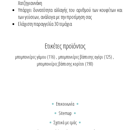
Χατζηγιαννάκη
Yπάρχει δυνατότητα αλλαγής του αριθμού των κουφέτων και
των γεύσεων, ανάλογα με την προτίμηση σας
Ελάχιστη παραγγελία 30 τεμάχια
Ετικέτες προϊόντος
μπομπονιέρες γάμου
(116)
,
μπομπονιέρες βάπτισης αγόρι
(125)
,
μπομπονιέρες βάπτισης κορίτσι
(190)
Επικοινωνία
Sitemap
Σχετικά με εμάς