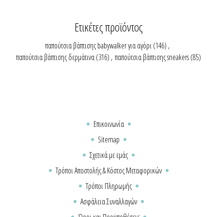
Ετικέτες προϊόντος
παπούτσια βάπτισης babywalker για αγόρι
(146)
,
παπούτσια βάπτισης δερμάτινα
(316)
,
παπούτσια βάπτισης sneakers
(85)
Επικοινωνία
Sitemap
Σχετικά με εμάς
Τρόποι Αποστολής & Κόστος Μεταφορικών
Τρόποι Πληρωμής
Ασφάλεια Συναλλαγών