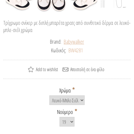
Τρίχρωμο σνίκερ με διπλή μπαρέτα χρατς από συνθετικό δέρμα σε λευκό-
μπλε-σιέλ χρώμα
Brand:
Babywalker
Κωδικός:
BW4281
*
Χρώμα
*
Νούμερο