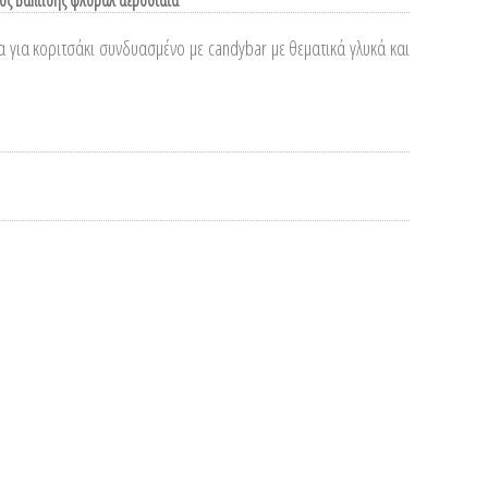
ός Βάπτισης φλοραλ αερόστατα
α για κοριτσάκι συνδυασμένο με candybar με θεματικά γλυκά και