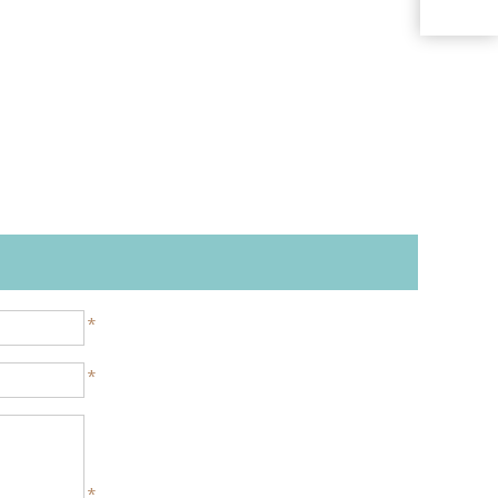
*
*
*