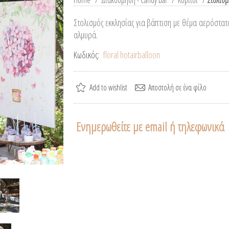
Home
/
Διακόσμηση - Candy bar
/
Κορίτσι
/
Στολισμ
Στολισμός εκκλησίας για βάπτιση με θέμα αερόστατ
αλμυρά.
Κωδικός:
floral hotairballoon
Ενημερωθείτε με email ή τηλεφωνικά