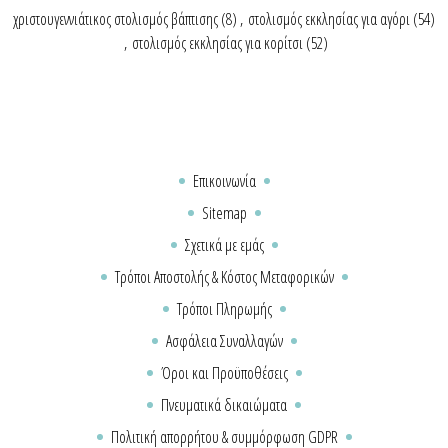
χριστουγεννιάτικος στολισμός βάπτισης
(8)
,
στολισμός εκκλησίας για αγόρι
(54)
,
στολισμός εκκλησίας για κορίτσι
(52)
Επικοινωνία
Sitemap
Σχετικά με εμάς
Τρόποι Αποστολής & Κόστος Μεταφορικών
Τρόποι Πληρωμής
Ασφάλεια Συναλλαγών
Όροι και Προϋποθέσεις
Πνευματικά δικαιώματα
Πολιτική απορρήτου & συμμόρφωση GDPR