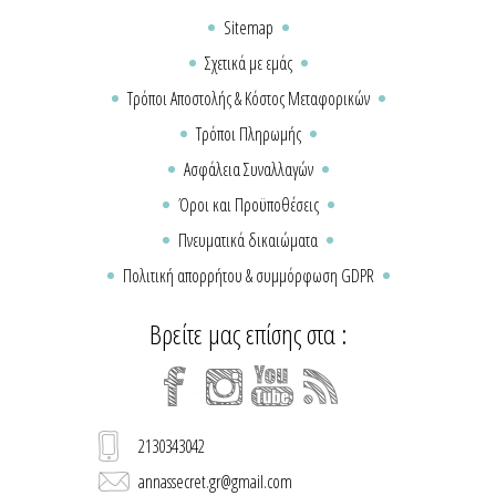
Sitemap
Σχετικά με εμάς
Τρόποι Αποστολής & Κόστος Μεταφορικών
Τρόποι Πληρωμής
Ασφάλεια Συναλλαγών
Όροι και Προϋποθέσεις
Πνευματικά δικαιώματα
Πολιτική απορρήτου & συμμόρφωση GDPR
Βρείτε μας επίσης στα :
2130343042
annassecret.gr@gmail.com