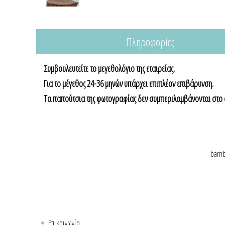
Πληροφορίες
Συμβουλευτείτε το μεγεθολόγιο της εταιρείας.
Για το μέγεθος 24-36 μηνών υπάρχει επιπλέον επιβάρυνση.
Τα παπούτσια της φωτογραφίας δεν συμπεριλαμβάνονται στο 
bamb
Επικοινωνία