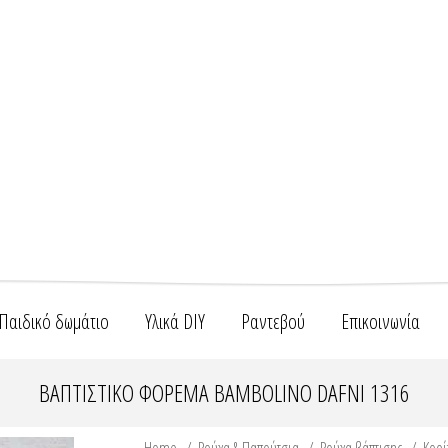
Παιδικό δωμάτιο
Υλικά DIY
Ραντεβού
Επικοινωνία
ΒΑΠΤΙΣΤΙΚΌ ΦΌΡΕΜΑ BAMBOLINO DAFNI 1316