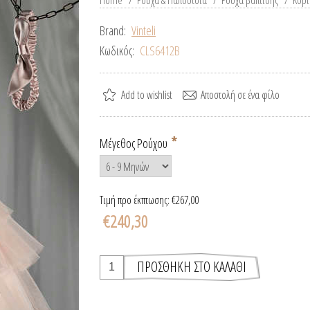
Home
/
Ρούχα & Παπούτσια
/
Ρούχα βάπτισης
/
Κορί
Brand:
Vinteli
Κωδικός:
CLS6412B
*
Μέγεθος Ρούχου
Τιμή προ έκπτωσης:
€267,00
€240,30