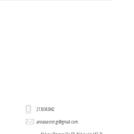
2130343042
annassecret.gr@gmail.com