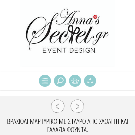
ΒΡΑΧΙΌΛΙ ΜΑΡΤΥΡΙΚΌ ΜΕ ΣΤΑΥΡΌ ΑΠΌ ΧΑΟΛΊΤΗ ΚΑΙ
ΓΑΛΆΖΙΑ ΦΟΎΝΤΑ.