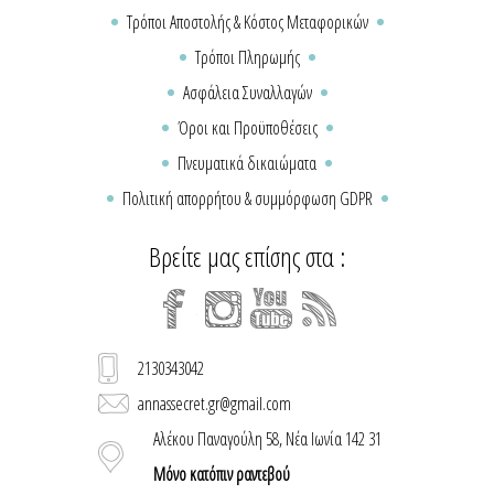
Τρόποι Αποστολής & Κόστος Μεταφορικών
Τρόποι Πληρωμής
Ασφάλεια Συναλλαγών
Όροι και Προϋποθέσεις
Πνευματικά δικαιώματα
Πολιτική απορρήτου & συμμόρφωση GDPR
Βρείτε μας επίσης στα :
2130343042
annassecret.gr@gmail.com
Αλέκου Παναγούλη 58, Νέα Ιωνία 142 31
Μόνο κατόπιν ραντεβού