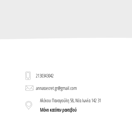
2130343042
annassecret.gr@gmail.com
Αλέκου Παναγούλη 58, Νέα Ιωνία 142 31
Μόνο κατόπιν ραντεβού