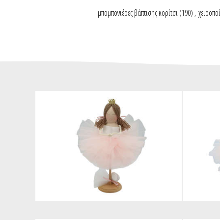
μπομπονιέρες βάπτισης κορίτσι
(190)
,
χειροποί