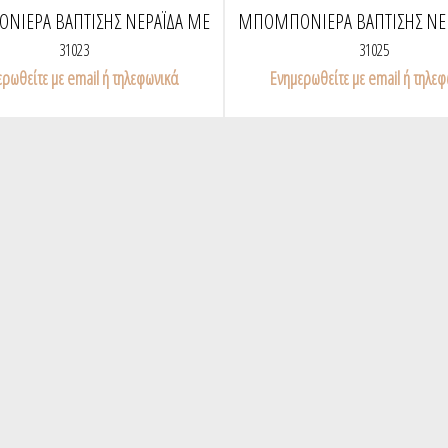
ΙΈΡΑ ΒΆΠΤΙΣΗΣ ΝΕΡΆΙΔΑ ΜΕ
ΜΠΟΜΠΟΝΙΈΡΑ ΒΆΠΤΙΣΗΣ ΝΕ
Ν ΠΟΝ ΚΑΙ ΕΚΡΟΎ ΦΤΕΡΆ
ΠΟΝ ΠΟΝ ΣΕ ΒΆΣΗ
31023
31025
ρωθείτε με email ή τηλεφωνικά
Ενημερωθείτε με email ή τηλε