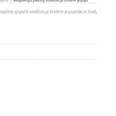
ορίτσι
/
Μπομπονιέρα βάπτισης κουκλίτσα με broderie φόρεμα
ασμάτινη κρεμαστή κουκλίτσα με broderie φορεματάκι σε λευκή,