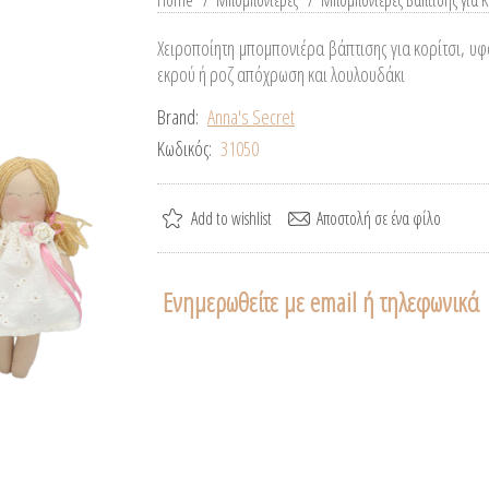
Home
/
Μπομπονιέρες
/
Μπομπονιέρες Βάπτισης για Κ
Χειροποίητη μπομπονιέρα βάπτισης για κορίτσι, υφ
εκρού ή ροζ απόχρωση και λουλουδάκι
Brand:
Anna's Secret
Κωδικός:
31050
Ενημερωθείτε με email ή τηλεφωνικά