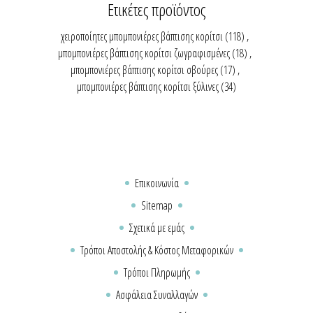
Ετικέτες προϊόντος
χειροποίητες μπομπονιέρες βάπτισης κορίτσι
(118)
,
μπομπονιέρες βάπτισης κορίτσι ζωγραφισμένες
(18)
,
μπομπονιέρες βάπτισης κορίτσι σβούρες
(17)
,
μπομπονιέρες βάπτισης κορίτσι ξύλινες
(34)
Επικοινωνία
Sitemap
Σχετικά με εμάς
Τρόποι Αποστολής & Κόστος Μεταφορικών
Τρόποι Πληρωμής
Ασφάλεια Συναλλαγών