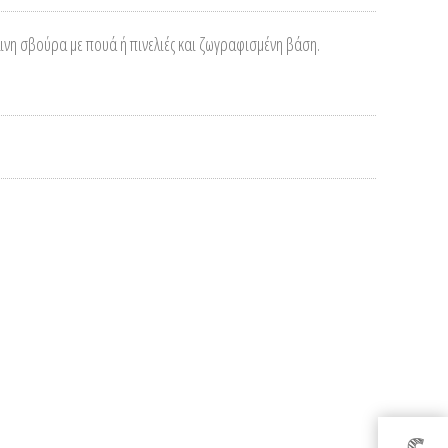
λινη σβούρα με πουά ή πινελιές και ζωγραφισμένη βάση.