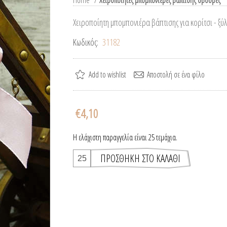
Home
/
Χειροποίητες μπομπονιέρες βάπτισης σβούρες
Χειροποίητη μπομπονιέρα βάπτισης για κορίτσι - ξύ
Κωδικός:
31182
€4,10
Η ελάχιστη παραγγελία είναι 25 τεμάχια.