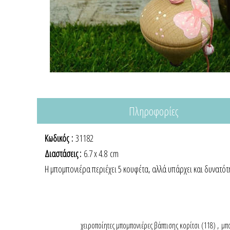
Πληροφορίες
Κωδικός
:
31182
Διαστάσεις :
6.7 x 4.8 cm
Η μπομπονιέρα περιέχει 5 κουφέτα, αλλά υπάρχει και δυνατότ
χειροποίητες μπομπονιέρες βάπτισης κορίτσι
(118)
,
μπο