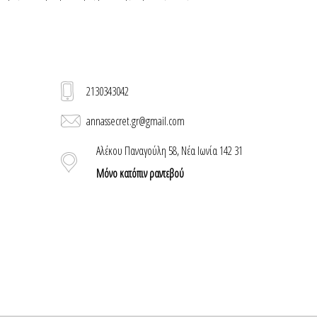
2130343042
annassecret.gr@gmail.com
Αλέκου Παναγούλη 58, Νέα Ιωνία 142 31
Μόνο κατόπιν ραντεβού