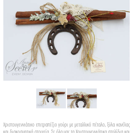
Χριστουγεννιάτικο επιτραπέζιο γούρι με μεταλλικό πέταλο, ξύλα κανέλας
και διακοσμητικά στοιχεία. Σε όλα μας τα Χριστουγεννιάτικα στολίδια και