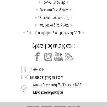
Τρόποι Πληρωμής
Ασφάλεια Συναλλαγών
Όροι και Προϋποθέσεις
Πνευματικά δικαιώματα
Πολιτική απορρήτου & συμμόρφωση GDPR
Βρείτε μας επίσης στα :
2130343042
annassecret.gr@gmail.com
Αλέκου Παναγούλη 58, Νέα Ιωνία 142 31
Μόνο κατόπιν ραντεβού