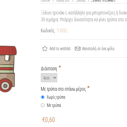
Home
/
Υλικά DIY
/
Ξύλινα
/
ΞΥΛΙΝΟ ΤΡΕΝΑΚΙ Ι
Ξύλινο τρενάκι Ι, κατάλληλο για μπομπονιέρες ή δια
30 τεμάχια. Υπάρχει δυνατότητα να γίνει τρύπα στο 
Κωδικός:
51032
*
Διάσταση
*
Με τρύπα στο επάνω μέρος
Χωρίς τρύπα
Με τρύπα
€0,60