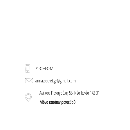
2130343042
annassecret.gr@gmail.com
Αλέκου Παναγούλη 58, Νέα Ιωνία 142 31
Μόνο κατόπιν ραντεβού