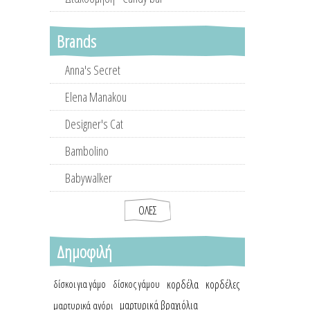
Brands
Anna's Secret
Elena Manakou
Designer's Cat
Bambolino
Babywalker
ΌΛΕΣ
Δημοφιλή
κορδέλα
κορδέλες
δίσκοι για γάμο
δίσκος γάμου
μαρτυρικά βραχιόλια
μαρτυρικά αγόρι