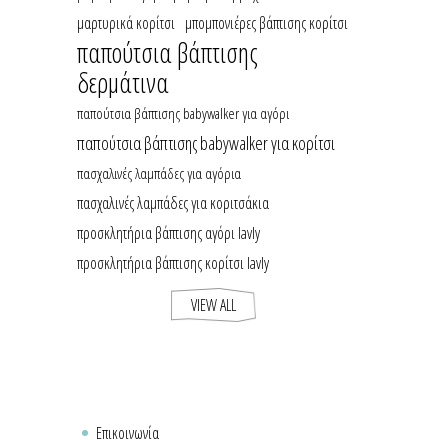
μαρτυρικά κορίτσι
μπομπονιέρες βάπτισης κορίτσι
παπούτσια βάπτισης
δερμάτινα
παπούτσια βάπτισης babywalker για αγόρι
παπούτσια βάπτισης babywalker για κορίτσι
πασχαλινές λαμπάδες για αγόρια
πασχαλινές λαμπάδες για κοριτσάκια
προσκλητήρια βάπτισης αγόρι lavly
προσκλητήρια βάπτισης κορίτσι lavly
VIEW ALL
Επικοινωνία