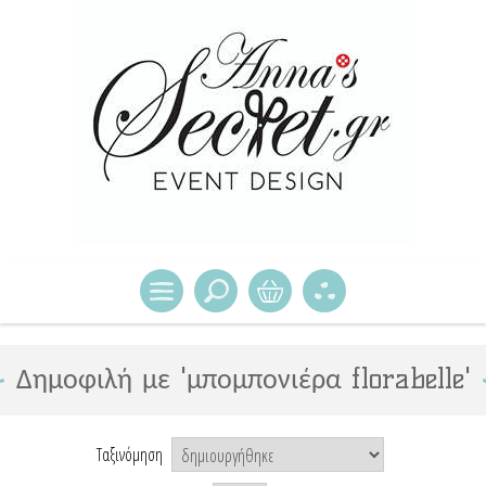
Δημοφιλή με 'μπομπονιέρα florabelle'
Ταξινόμηση