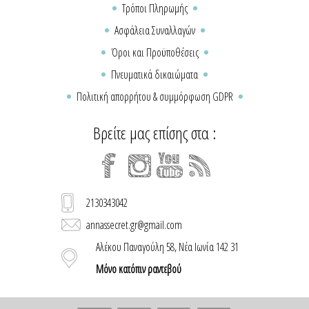
Τρόποι Πληρωμής
Ασφάλεια Συναλλαγών
Όροι και Προϋποθέσεις
Πνευματικά δικαιώματα
Πολιτική απορρήτου & συμμόρφωση GDPR
Βρείτε μας επίσης στα :
2130343042
annassecret.gr@gmail.com
Αλέκου Παναγούλη 58, Νέα Ιωνία 142 31
Μόνο κατόπιν ραντεβού