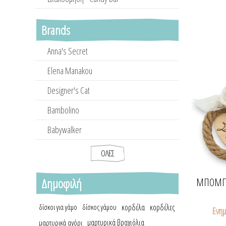
Brands
Anna's Secret
Elena Manakou
Designer's Cat
Bambolino
Babywalker
ΌΛΕΣ
Δημοφιλή
ΜΠΟΜΠΟ
κορδέλα
κορδέλες
δίσκοι για γάμο
δίσκος γάμου
Ενημ
μαρτυρικά βραχιόλια
μαρτυρικά αγόρι