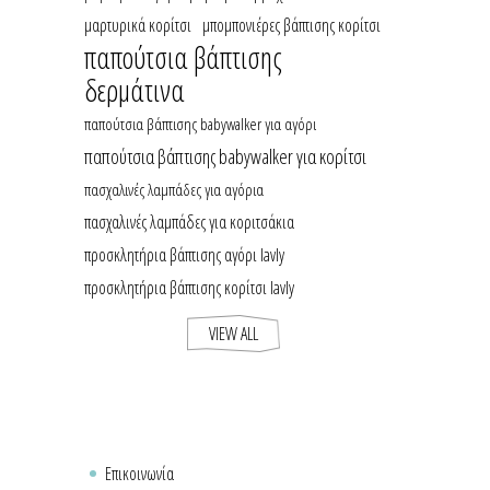
μαρτυρικά κορίτσι
μπομπονιέρες βάπτισης κορίτσι
παπούτσια βάπτισης
δερμάτινα
παπούτσια βάπτισης babywalker για αγόρι
παπούτσια βάπτισης babywalker για κορίτσι
πασχαλινές λαμπάδες για αγόρια
πασχαλινές λαμπάδες για κοριτσάκια
προσκλητήρια βάπτισης αγόρι lavly
προσκλητήρια βάπτισης κορίτσι lavly
VIEW ALL
Επικοινωνία