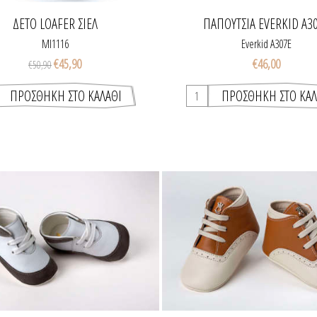
ΔΕΤΌ LOAFER ΣΙΈΛ
ΠΑΠΟΎΤΣΙΑ EVERKID A3
MI1116
Everkid A307Ε
€45,90
€46,00
€50,90