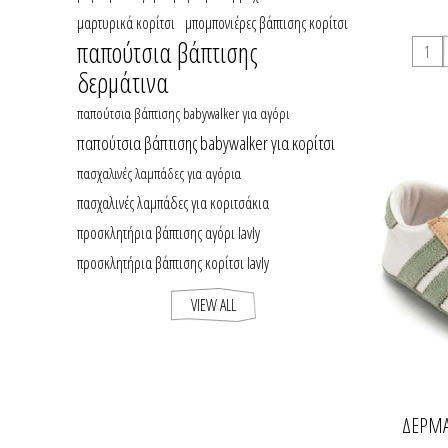
μαρτυρικά κορίτσι
μπομπονιέρες βάπτισης κορίτσι
παπούτσια βάπτισης
δερμάτινα
παπούτσια βάπτισης babywalker για αγόρι
παπούτσια βάπτισης babywalker για κορίτσι
πασχαλινές λαμπάδες για αγόρια
πασχαλινές λαμπάδες για κοριτσάκια
προσκλητήρια βάπτισης αγόρι lavly
προσκλητήρια βάπτισης κορίτσι lavly
VIEW ALL
ΔΕΡΜΆ