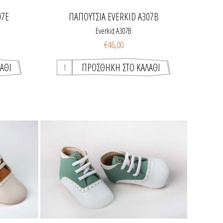
07Ε
ΠΑΠΟΎΤΣΙΑ EVERKID A307Β
Everkid A307Β
€46,00