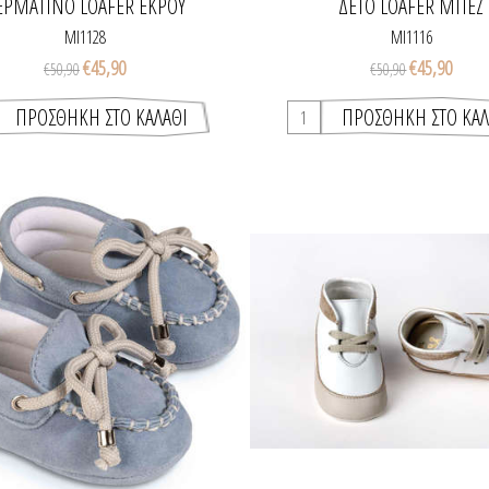
ΕΡΜΆΤΙΝΟ LOAFER ΕΚΡΟΎ
ΔΕΤΌ LOAFER ΜΠΕΖ
MI1128
MI1116
€45,90
€45,90
€50,90
€50,90