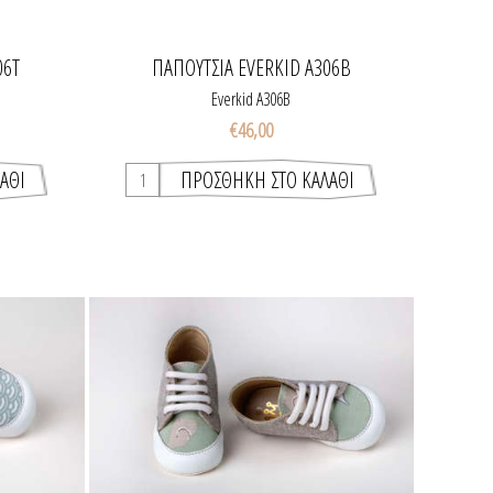
06Τ
ΠΑΠΟΎΤΣΙΑ EVERKID A306Β
Everkid A306Β
€46,00