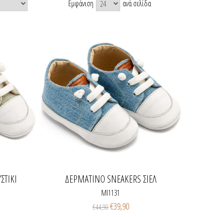
Εμφάνιση
ανά σελίδα
ΣΤΙΚΊ
ΔΕΡΜΆΤΙΝΟ SNEAKERS ΣΙΈΛ
MI1131
€39,90
€44,90