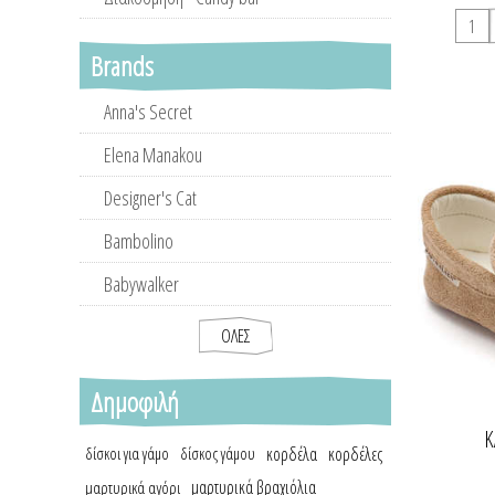
Brands
Anna's Secret
Elena Manakou
Designer's Cat
Bambolino
Babywalker
ΌΛΕΣ
Δημοφιλή
Κ
κορδέλα
κορδέλες
δίσκοι για γάμο
δίσκος γάμου
μαρτυρικά βραχιόλια
μαρτυρικά αγόρι