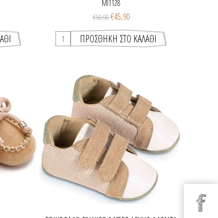
MI1128
€45,90
€50,90