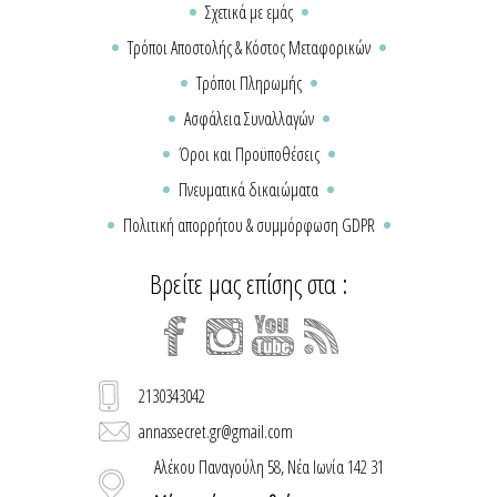
Σχετικά με εμάς
Τρόποι Αποστολής & Κόστος Μεταφορικών
Τρόποι Πληρωμής
Ασφάλεια Συναλλαγών
Όροι και Προϋποθέσεις
Πνευματικά δικαιώματα
Πολιτική απορρήτου & συμμόρφωση GDPR
Βρείτε μας επίσης στα :
2130343042
annassecret.gr@gmail.com
Αλέκου Παναγούλη 58, Νέα Ιωνία 142 31