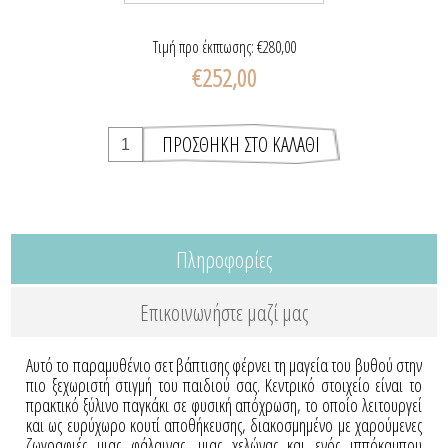
Τιμή προ έκπτωσης:
€280,00
€252,00
Πληροφορίες
Επικοινωνήστε μαζί μας
Αυτό το παραμυθένιο σετ βάπτισης φέρνει τη μαγεία του βυθού στην
πιο ξεχωριστή στιγμή του παιδιού σας. Κεντρικό στοιχείο είναι το
πρακτικό ξύλινο παγκάκι σε φυσική απόχρωση, το οποίο λειτουργεί
και ως ευρύχωρο κουτί αποθήκευσης, διακοσμημένο με χαρούμενες
ζωγραφιές μιας φάλαινας, μιας χελώνας και ενός ιππόκαμπου