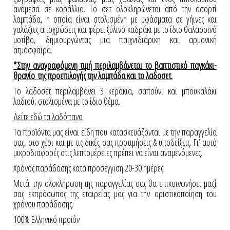
ανάμεσα σε κοράλλια. Το σετ ολοκληρώνεται από την ασορτί
λαμπάδα, η οποία είναι στολισμένη με υφάσματα σε γήινες και
γαλάζιες αποχρώσεις και φέρει ξύλινο καδράκι με το ίδιο θαλασσινό
μοτίβο, δημιουργώντας μια παιχνιδιάρικη και αρμονική
ατμόσφαιρα.
*Στην αναγραφόμενη τιμή περιλαμβάνεται το βαπτιστικό παγκάκι-
θρανίο της προεπιλογής την λαμπάδα και το λαδοσετ.
Το λαδοσέτ περιλαμβάνει 3 κεράκια, σαπούνι και μπουκαλάκι
λαδιού, στολισμένα με το ίδιο θέμα.
Δείτε εδώ τα λαδόπανα
Τα προϊόντα μας είναι είδη που κατασκευάζονται με την παραγγελία
σας, στο χέρι και με τις δικές σας προτιμήσεις & υποδείξεις. Γι’ αυτό
μικροδιαφορές στις λεπτομέρειες πρέπει να είναι αναμενόμενες.
Χρόνος παράδοσης κατα προσέγγιση 20-30 ημέρες.
Μετά την ολοκλήρωση της παραγγελίας σας θα επικοινωνήσει μαζί
σας εκπρόσωπος της εταιρείας μας για την οριστικοποίηση του
χρόνου παράδοσης.
100% Ελληνικό προϊόν