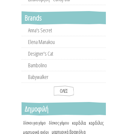
Brands
Anna's Secret
Elena Manakou
Designer's Cat
Bambolino
Babywalker
ΌΛΕΣ
Δημοφιλή
κορδέλα
κορδέλες
δίσκοι για γάμο
δίσκος γάμου
μαρτυρικά βραχιόλια
μαρτυρικά αγόρι