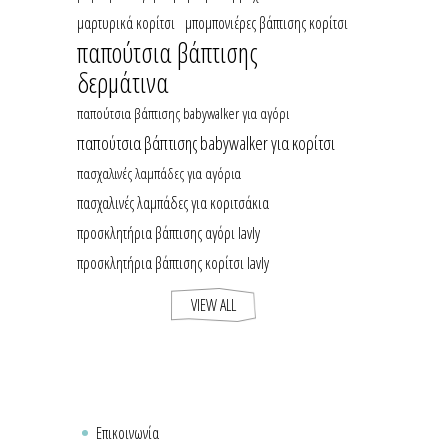
μαρτυρικά κορίτσι
μπομπονιέρες βάπτισης κορίτσι
παπούτσια βάπτισης
δερμάτινα
παπούτσια βάπτισης babywalker για αγόρι
παπούτσια βάπτισης babywalker για κορίτσι
πασχαλινές λαμπάδες για αγόρια
πασχαλινές λαμπάδες για κοριτσάκια
προσκλητήρια βάπτισης αγόρι lavly
προσκλητήρια βάπτισης κορίτσι lavly
VIEW ALL
Επικοινωνία