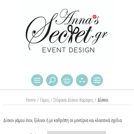
Home
/
Γάμος
/
Στέφανα-Δίσκοι-Καράφες
/
Δίσκοι
Δίσκοι γάμου inox, ξύλινοι ή με καθρέπτη σε μοντέρνα και κλασσικά σχεδια