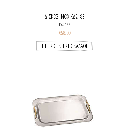
ΔΙΣΚΟΣ INOX ΚΔ2183
ΚΔ2183
€58,00