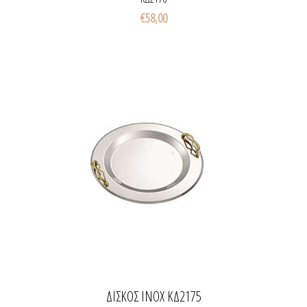
€58,00
ΔΙΣΚΟΣ INOX ΚΔ2175