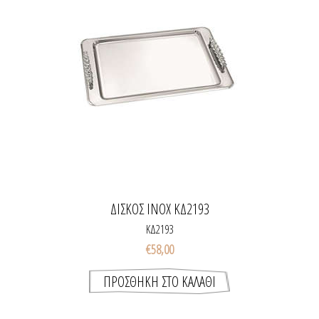
ΔΙΣΚΟΣ INOX ΚΔ2193
ΚΔ2193
€58,00