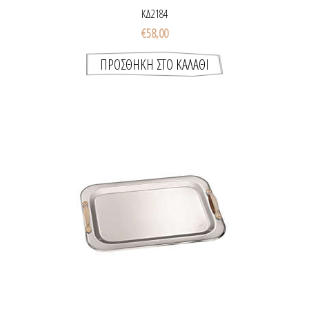
ΚΔ2184
€58,00