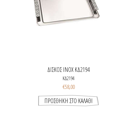
ΔΙΣΚΟΣ INOX ΚΔ2194
ΚΔ2194
€58,00