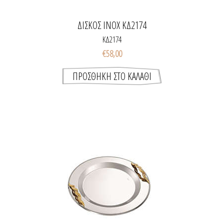
ΔΙΣΚΟΣ INOX ΚΔ2174
ΚΔ2174
€58,00