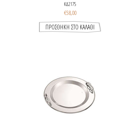
ΚΔ2175
€58,00