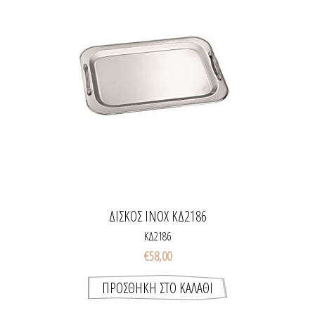
ΔΙΣΚΟΣ INOX ΚΔ2186
ΚΔ2186
€58,00