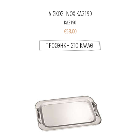
ΔΙΣΚΟΣ INOX ΚΔ2190
ΚΔ2190
€58,00