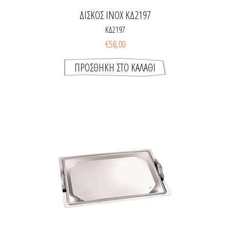
ΔΙΣΚΟΣ INOX ΚΔ2197
ΚΔ2197
€58,00