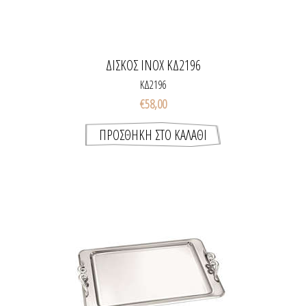
ΔΙΣΚΟΣ INOX ΚΔ2196
ΚΔ2196
€58,00