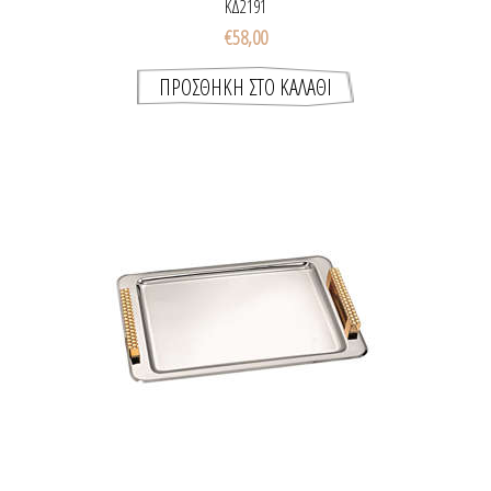
ΚΔ2191
€58,00