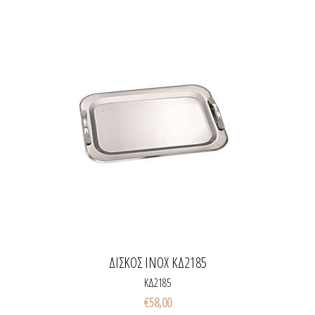
ΔΙΣΚΟΣ INOX ΚΔ2185
ΚΔ2185
€58,00