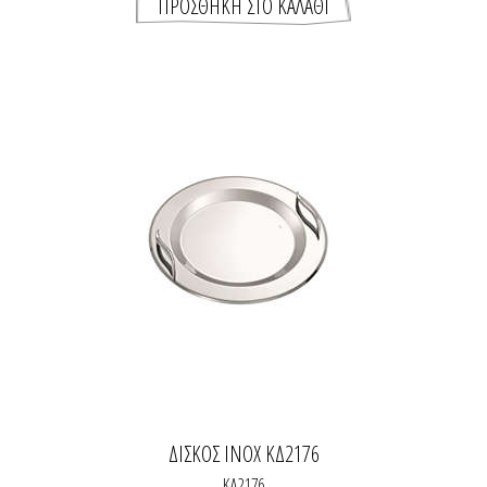
ΔΙΣΚΟΣ INOX ΚΔ2176
ΚΔ2176