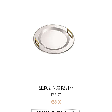
ΔΙΣΚΟΣ INOX ΚΔ2177
ΚΔ2177
€58,00