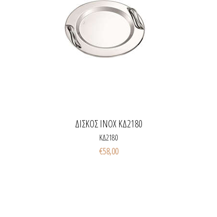
ΔΙΣΚΟΣ INOX ΚΔ2180
ΚΔ2180
€58,00