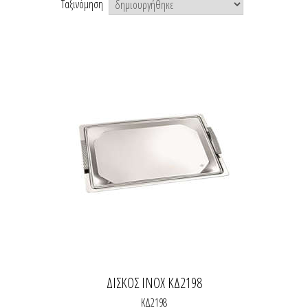
Ταξινόμηση
ΔΙΣΚΟΣ INOX ΚΔ2198
ΚΔ2198