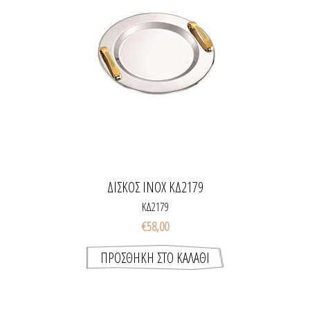
ΔΙΣΚΟΣ INOX ΚΔ2179
ΚΔ2179
€58,00